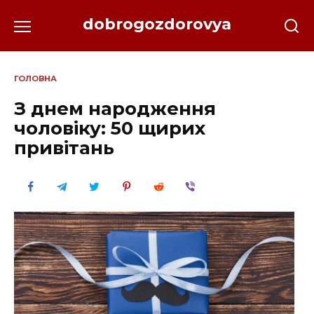
Перейти
dobrogozdorovya
до
вмісту
ГОЛОВНА
З днем народження
чоловіку: 50 щирих
привітань