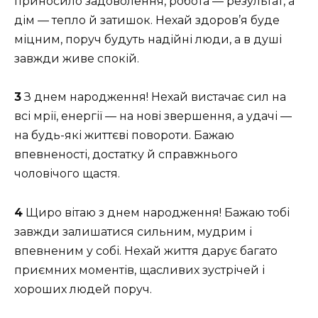
приносило задоволення, робота — результат, а
дім — тепло й затишок. Нехай здоров’я буде
міцним, поруч будуть надійні люди, а в душі
завжди живе спокій.
3
З днем народження! Нехай вистачає сил на
всі мрії, енергії — на нові звершення, а удачі —
на будь-які життєві повороти. Бажаю
впевненості, достатку й справжнього
чоловічого щастя.
4
Щиро вітаю з днем народження! Бажаю тобі
завжди залишатися сильним, мудрим і
впевненим у собі. Нехай життя дарує багато
приємних моментів, щасливих зустрічей і
хороших людей поруч.