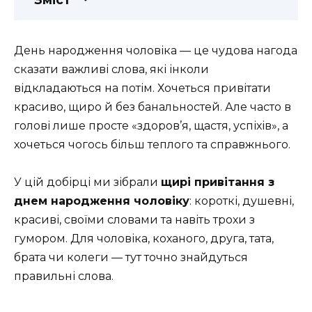
День народження чоловіка — це чудова нагода
сказати важливі слова, які інколи
відкладаються на потім. Хочеться привітати
красиво, щиро й без банальностей. Але часто в
голові лише просте «здоров’я, щастя, успіхів», а
хочеться чогось більш теплого та справжнього.
У цій добірці ми зібрали
щирі привітання з
днем народження чоловіку
: короткі, душевні,
красиві, своїми словами та навіть трохи з
гумором. Для чоловіка, коханого, друга, тата,
брата чи колеги — тут точно знайдуться
правильні слова.