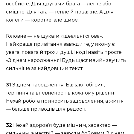
особисте. Для друга чи брата — легке або
смішне. Для тата — тепле й поважне. А для
колеги — коротке, але щире.
Головне — не шукати «ідеальні слова».
Найкраще привітання завжди те, у якому є
увага, повага й трохи душі. Іноді навіть просте
«З днем народження! Будь щасливий» звучить
сильніше за найдовший текст.
31
З днем народження! Бажаю тобі сил,
терпіння та впевненості в кожному рішенні.
Нехай робота приносить задоволення, а життя
— більше приводів для радості.
32
Нехай здоров’я буде міцним, характер —
сильним, а настрій — завжди бойовим. З днем