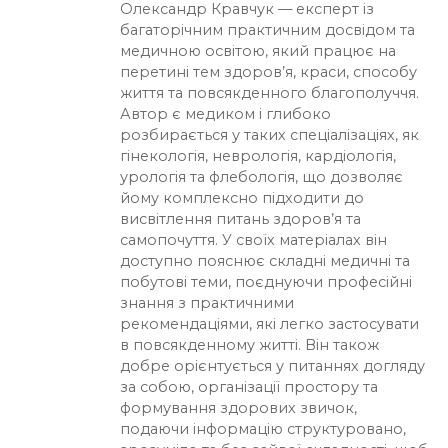
Олександр Кравчук — експерт із
багаторічним практичним досвідом та
медичною освітою, який працює на
перетині тем здоров’я, краси, способу
життя та повсякденного благополуччя.
Автор є медиком і глибоко
розбирається у таких спеціалізаціях, як
гінекологія, неврологія, кардіологія,
урологія та флебологія, що дозволяє
йому комплексно підходити до
висвітлення питань здоров’я та
самопочуття. У своїх матеріалах він
доступно пояснює складні медичні та
побутові теми, поєднуючи професійні
знання з практичними
рекомендаціями, які легко застосувати
в повсякденному житті. Він також
добре орієнтується у питаннях догляду
за собою, організації простору та
формування здорових звичок,
подаючи інформацію структуровано,