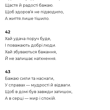
Щастя й радості бажаю.
Щоб здоров’я не підводило,
А життя лише тішило.
42
Хай удача поруч буде,
І поважають добрі люди.
Хай збуваються бажання,
Й не залишає натхнення.
43
Бажаю сили та наснаги,
У справах — мудрості й відваги.
Щоб в домі був завжди затишок,
А в серці — мир і спокій.