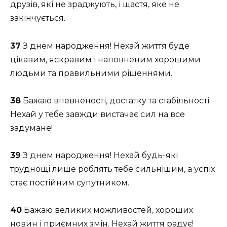
друзів, які не зраджують, і щастя, яке не
закінчується.
37
З днем народження! Нехай життя буде
цікавим, яскравим і наповненим хорошими
людьми та правильними рішеннями.
38
Бажаю впевненості, достатку та стабільності.
Нехай у тебе завжди вистачає сил на все
задумане!
39
З днем народження! Нехай будь-які
труднощі лише роблять тебе сильнішим, а успіх
стає постійним супутником.
40
Бажаю великих можливостей, хороших
новин і приємних змін. Нехай життя радує!