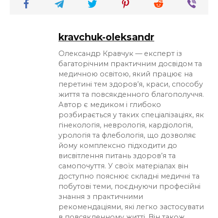
kravchuk-oleksandr
Олександр Кравчук — експерт із
багаторічним практичним досвідом та
медичною освітою, який працює на
перетині тем здоров’я, краси, способу
життя та повсякденного благополуччя.
Автор є медиком і глибоко
розбирається у таких спеціалізаціях, як
гінекологія, неврологія, кардіологія,
урологія та флебологія, що дозволяє
йому комплексно підходити до
висвітлення питань здоров’я та
самопочуття. У своїх матеріалах він
доступно пояснює складні медичні та
побутові теми, поєднуючи професійні
знання з практичними
рекомендаціями, які легко застосувати
в повсякденному житті. Він також