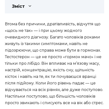
Зміст
Втома без причини, дратівливість, відчуття що
«щось не так» — і при цьому жодного
очевидного діагнозу. Багато чоловіків роками
живуть із такими симптомами, навіть не
підозрюючи, що справа може бути в гормонах.
Тестостерон — це не просто «гормон мачо» і не
тільки про лібідо. Він впливає на м’язову масу,
настрій, концентрацію, якість сну, щільність
кісток і навіть на те, як ти почуваєшся вранці
після підйому. Коли його рівень падає — це
відчувається на всіх рівнях, але дуже поступово.
Настільки поступово, що більшість чоловіків
просто звикають і списують все на вік або стрес.