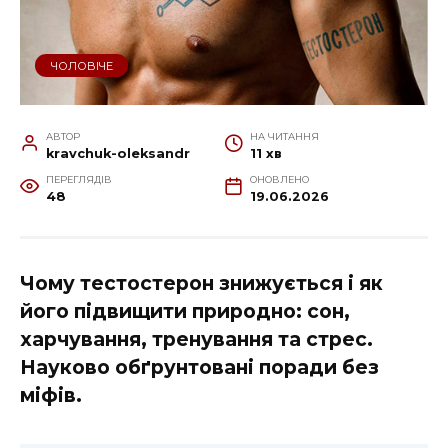
ЧОЛОВІЧЕ
АВТОР
НА ЧИТАННЯ
kravchuk-oleksandr
11 хв
ПЕРЕГЛЯДІВ
ОНОВЛЕНО
48
19.06.2026
Чому тестостерон знижується і як
його підвищити природно: сон,
харчування, тренування та стрес.
Науково обґрунтовані поради без
міфів.