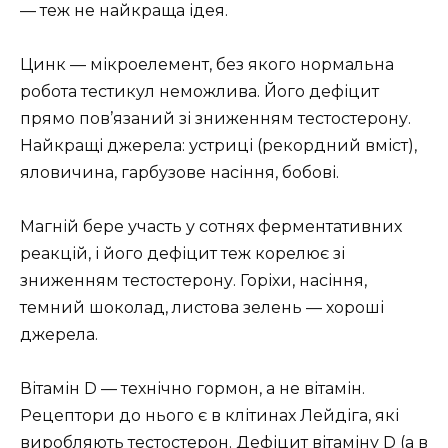
— теж не найкраща ідея.
Цинк — мікроелемент, без якого нормальна
робота тестикул неможлива. Його дефіцит
прямо пов’язаний зі зниженням тестостерону.
Найкращі джерела: устриці (рекордний вміст),
яловичина, гарбузове насіння, бобові.
Магній бере участь у сотнях ферментативних
реакцій, і його дефіцит теж корелює зі
зниженням тестостерону. Горіхи, насіння,
темний шоколад, листова зелень — хороші
джерела.
Вітамін D — технічно гормон, а не вітамін.
Рецептори до нього є в клітинах Лейдіга, які
виробляють тестостерон. Дефіцит вітаміну D (а в