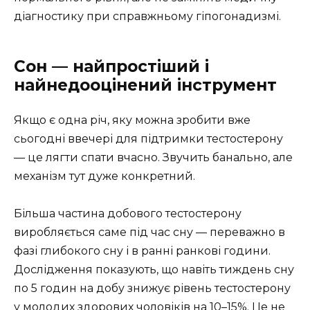
діагностику при справжньому гіпогонадизмі.
Сон — найпростіший і
найнедооцінений інструмент
Якщо є одна річ, яку можна зробити вже
сьогодні ввечері для підтримки тестостерону
— це лягти спати вчасно. Звучить банально, але
механізм тут дуже конкретний.
Більша частина добового тестостерону
виробляється саме під час сну — переважно в
фазі глибокого сну і в ранні ранкові години.
Дослідження показують, що навіть тиждень сну
по 5 годин на добу знижує рівень тестостерону
у молодих здорових чоловіків на 10–15%. Це не