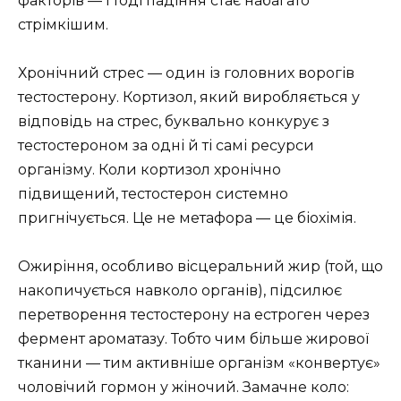
факторів — і тоді падіння стає набагато
стрімкішим.
Хронічний стрес — один із головних ворогів
тестостерону. Кортизол, який виробляється у
відповідь на стрес, буквально конкурує з
тестостероном за одні й ті самі ресурси
організму. Коли кортизол хронічно
підвищений, тестостерон системно
пригнічується. Це не метафора — це біохімія.
Ожиріння, особливо вісцеральний жир (той, що
накопичується навколо органів), підсилює
перетворення тестостерону на естроген через
фермент ароматазу. Тобто чим більше жирової
тканини — тим активніше організм «конвертує»
чоловічий гормон у жіночий. Замачне коло: