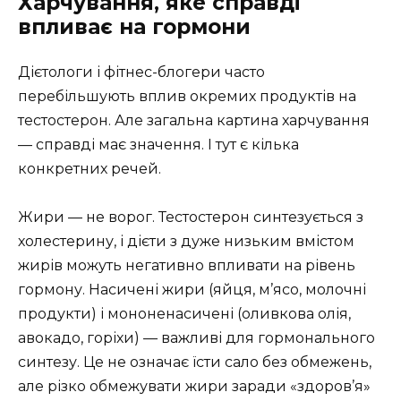
Харчування, яке справді
впливає на гормони
Дієтологи і фітнес-блогери часто
перебільшують вплив окремих продуктів на
тестостерон. Але загальна картина харчування
— справді має значення. І тут є кілька
конкретних речей.
Жири — не ворог. Тестостерон синтезується з
холестерину, і дієти з дуже низьким вмістом
жирів можуть негативно впливати на рівень
гормону. Насичені жири (яйця, м’ясо, молочні
продукти) і мононенасичені (оливкова олія,
авокадо, горіхи) — важливі для гормонального
синтезу. Це не означає їсти сало без обмежень,
але різко обмежувати жири заради «здоров’я»