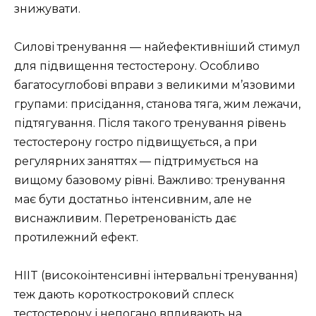
знижувати.
Силові тренування — найефективніший стимул
для підвищення тестостерону. Особливо
багатосуглобові вправи з великими м’язовими
групами: присідання, станова тяга, жим лежачи,
підтягування. Після такого тренування рівень
тестостерону гостро підвищується, а при
регулярних заняттях — підтримується на
вищому базовому рівні. Важливо: тренування
має бути достатньо інтенсивним, але не
виснажливим. Перетренованість дає
протилежний ефект.
HIIT (високоінтенсивні інтервальні тренування)
теж дають короткостроковий сплеск
тестостерону і непогано впливають на