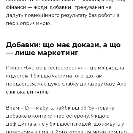
фінанси — жодні добавки і тренування не
дадуть повноцінного результату без роботи з
першопричиною.
Добавки: що має докази, а що
— лише маркетинг
Ринок «бустерів тестостерону» — це мільярдна
індустрія. І більша частина того, що там
продається, має дуже слабку доказову базу. Але
є кілька винятків.
Вітамін D — мабуть, найбільш обґрунтована
добавка в контексті тестостерону. Якщо є
дефіцит (а він є у більшості людей, що живуть у
помірному кліматі), його корекція може помітно