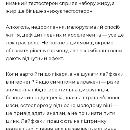
низький тестостерон сприяє набору жиру, а
жир ще більше знижує тестостерон.
Алкоголь, недосипання, малорухливий спосіб
життя, дефіцит певних мікроелементів — усе це
теж грає роль. Не кожне з цих явищ окремо
обвалить рівень гормону, але в комбінації вони
дають відчутний ефект.
Коли варто йти до лікаря, а не шукати лайфхаки
в інтернеті? Якщо симптоми виражені — різке
зниження лібідо, еректильна дисфункція,
безпричинна депресія, значна втрата м’язової
маси, остеопороз у відносно молодому віці —
це привід здати аналізи, а не починати пити
цинк. Лайфхаки працюють на підтримку
нормального рівня, але не замінять медичну