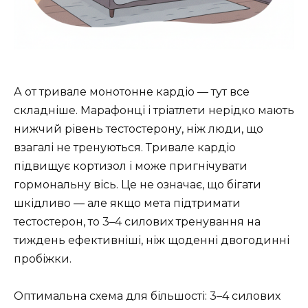
А от тривале монотонне кардіо — тут все
складніше. Марафонці і тріатлети нерідко мають
нижчий рівень тестостерону, ніж люди, що
взагалі не тренуються. Тривале кардіо
підвищує кортизол і може пригнічувати
гормональну вісь. Це не означає, що бігати
шкідливо — але якщо мета підтримати
тестостерон, то 3–4 силових тренування на
тиждень ефективніші, ніж щоденні двогодинні
пробіжки.
Оптимальна схема для більшості: 3–4 силових