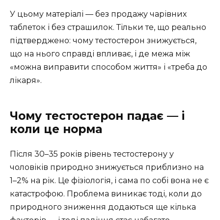
У цьому матеріалі — без продажу чарівних
таблеток і без страшилок. Тільки те, що реально
підтверджено: чому тестостерон знижується,
що на нього справді впливає, і де межа між
«можна виправити способом життя» і «треба до
лікаря».
Чому тестостерон падає — і
коли це норма
Після 30–35 років рівень тестостерону у
чоловіків природно знижується приблизно на
1–2% на рік. Це фізіологія, і сама по собі вона не є
катастрофою. Проблема виникає тоді, коли до
природного зниження додаються ще кілька