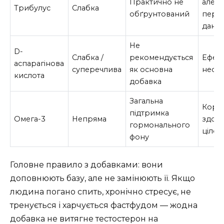
Практично не
але б
Трибулус
Слабка
обґрунтований
пере
дани
Не
D-
Слабка /
рекомендується
Ефек
аспарагінова
суперечлива
як основна
неста
кислота
добавка
Загальна
Кори
підтримка
Омега-3
Непряма
здоро
гормонального
цілом
фону
Головне правило з добавками: вони
доповнюють базу, але не замінюють її. Якщо
людина погано спить, хронічно стресує, не
тренується і харчується фастфудом — жодна
добавка не витягне тестостерон на