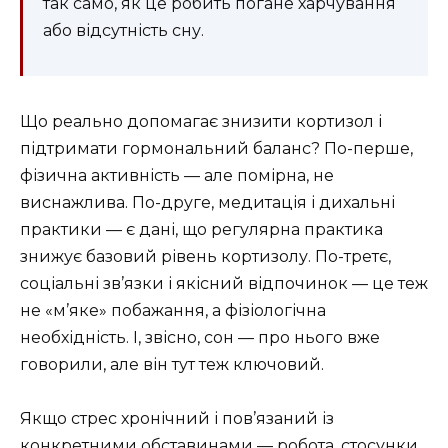
так само, як це робить погане харчування
або відсутність сну.
Що реально допомагає знизити кортизол і
підтримати гормональний баланс? По-перше,
фізична активність — але помірна, не
виснажлива. По-друге, медитація і дихальні
практики — є дані, що регулярна практика
знижує базовий рівень кортизолу. По-третє,
соціальні зв’язки і якісний відпочинок — це теж
не «м’яке» побажання, а фізіологічна
необхідність. І, звісно, сон — про нього вже
говорили, але він тут теж ключовий.
Якщо стрес хронічний і пов’язаний із
конкретними обставинами — робота, стосунки,