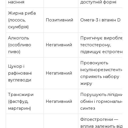
насіння
доступній формі
Жирна риба
(лосось,
Позитивний
Омега-3 і вітамін D
скумбрія)
Алкоголь
Пригнічує вироблен
(особливо
Негативний
тестостерону,
пиво)
підвищує естроген
Провокують
Цукор і
інсулінорезистентніст
рафіновані
Негативний
сприяють набору
вуглеводи
жиру
Трансжири
Порушують ліпідний
(фастфуд,
Негативний
обмін і гормональни
маргарин)
синтез
Фітоестрогени —
вплив залежить від