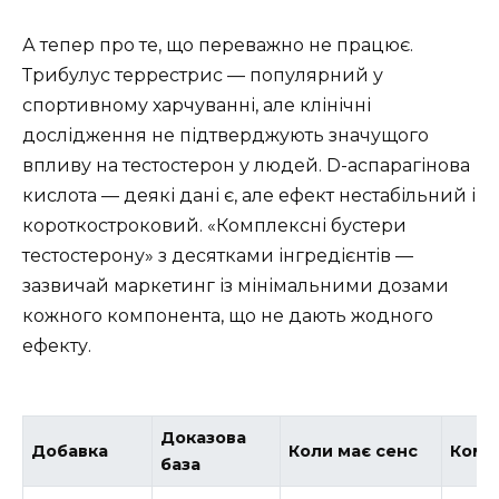
А тепер про те, що переважно не працює.
Трибулус террестрис — популярний у
спортивному харчуванні, але клінічні
дослідження не підтверджують значущого
впливу на тестостерон у людей. D-аспарагінова
кислота — деякі дані є, але ефект нестабільний і
короткостроковий. «Комплексні бустери
тестостерону» з десятками інгредієнтів —
зазвичай маркетинг із мінімальними дозами
кожного компонента, що не дають жодного
ефекту.
Доказова
Добавка
Коли має сенс
Коме
база