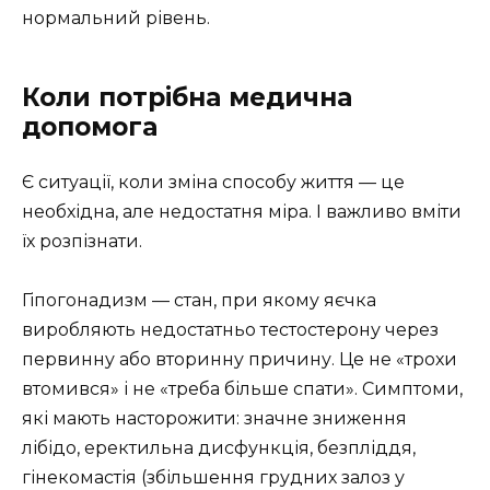
нормальний рівень.
Коли потрібна медична
допомога
Є ситуації, коли зміна способу життя — це
необхідна, але недостатня міра. І важливо вміти
їх розпізнати.
Гіпогонадизм — стан, при якому яєчка
виробляють недостатньо тестостерону через
первинну або вторинну причину. Це не «трохи
втомився» і не «треба більше спати». Симптоми,
які мають насторожити: значне зниження
лібідо, еректильна дисфункція, безпліддя,
гінекомастія (збільшення грудних залоз у