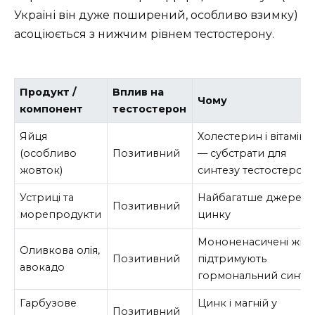
Україні він дуже поширений, особливо взимку)
асоціюється з нижчим рівнем тестостерону.
Продукт /
Вплив на
Чому
компонент
тестостерон
Яйця
Холестерин і вітамін 
(особливо
Позитивний
— субстрати для
жовток)
синтезу тестостерон
Устриці та
Найбагатше джерел
Позитивний
морепродукти
цинку
Мононенасичені жир
Оливкова олія,
Позитивний
підтримують
авокадо
гормональний синте
Гарбузове
Цинк і магній у
Позитивний