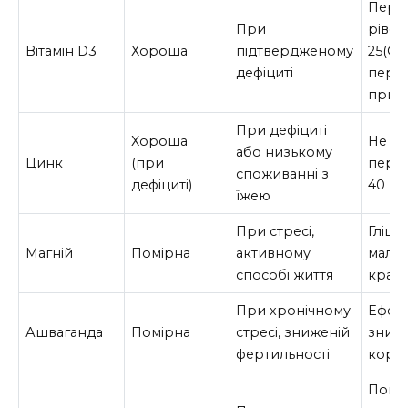
Пере
При
рівен
Вітамін D3
Хороша
підтвердженому
25(O
дефіциті
пере
прий
При дефіциті
Хороша
Не
або низькому
Цинк
(при
пере
споживанні з
дефіциті)
40 мг
їжею
При стресі,
Гліци
Магній
Помірна
активному
малат
способі життя
кращ
При хронічному
Ефект
Ашваганда
Помірна
стресі, зниженій
зниж
фертильності
корт
Попу