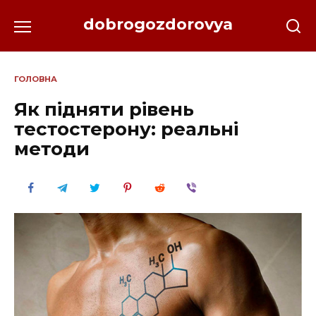
Перейти
dobrogozdorovya
до
вмісту
ГОЛОВНА
Як підняти рівень
тестостерону: реальні
методи