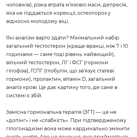
чоловіків), різка втрата м’язової маси, депресія,
яка не піддається корекції, остеопороз у
відносно молодому віці.
Які аналізи варто здати? Мінімальний набір:
загальний тестостерон (краще вранці, між 7 і 10
годинами — саме тоді рівень найвищий),
вільний тестостерон, ЛГ і ФСГ (гормони
гіпофіза), ГСПГ (глобулін, що зв’язує статеві
гормони), пролактин, вітамін D, загальний
аналіз крові. Це дає картину того, де саме в
системі є збій.
Замісна гормональна терапія (ЗГТ) — це не
«допінг» і не «слабкість». При підтвердженому
гіпогонадизмі вона може кардинально змінити
якість життя. Але це рішення, яке приймається