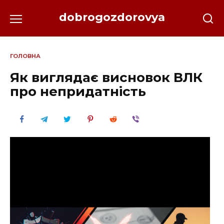
Перейти
dobrogozdorovya
до
вмісту
ГОЛОВНА
Як виглядає висновок ВЛК
про непридатність