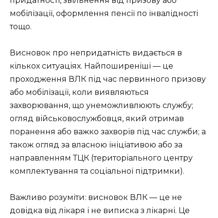
придатності, звільнення від призову або
мобілізації, оформлення пенсії по інвалідності
тощо.
Висновок про непридатність видається в
кількох ситуаціях. Найпоширеніші — це
проходження ВЛК під час первинного призову
або мобілізації, коли виявляються
захворювання, що унеможливлюють службу;
огляд військовослужбовця, який отримав
поранення або важко захворів під час служби; а
також огляд за власною ініціативою або за
направленням ТЦК (територіального центру
комплектування та соціальної підтримки).
Важливо розуміти: висновок ВЛК — це не
довідка від лікаря і не виписка з лікарні. Це