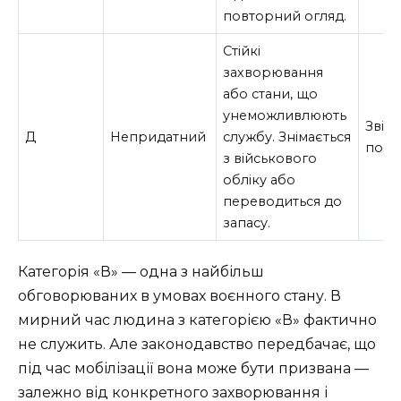
повторний огляд.
Стійкі
захворювання
або стани, що
унеможливлюють
Звіл
Д
Непридатний
службу. Знімається
повн
з військового
обліку або
переводиться до
запасу.
Категорія «В» — одна з найбільш
обговорюваних в умовах воєнного стану. В
мирний час людина з категорією «В» фактично
не служить. Але законодавство передбачає, що
під час мобілізації вона може бути призвана —
залежно від конкретного захворювання і