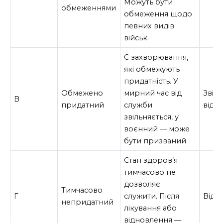
Можуть бути
обмеженнями
обмеження щодо
певних видів
військ.
Є захворювання,
які обмежують
придатність. У
Обмежено
мирний час від
Звіл
В
придатний
служби
від 
звільняється, у
воєнний — може
бути призваний.
Стан здоров’я
тимчасово не
дозволяє
Тимчасово
Г
служити. Після
Відс
непридатний
лікування або
відновлення —