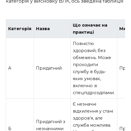
категорія у висновку ВЛК, ось зведена таблиця:
Що означає на
Категорія
Назва
Мирн
практиці
Повністю
здоровий, без
обмежень. Може
проходити
А
Придатний
Приз
службу в будь-
яких умовах,
включно зі
спецпідрозділами.
Є незначні
відхилення у стані
здоров’я, але
Придатний з
служба можлива.
Б
незначними
Приз