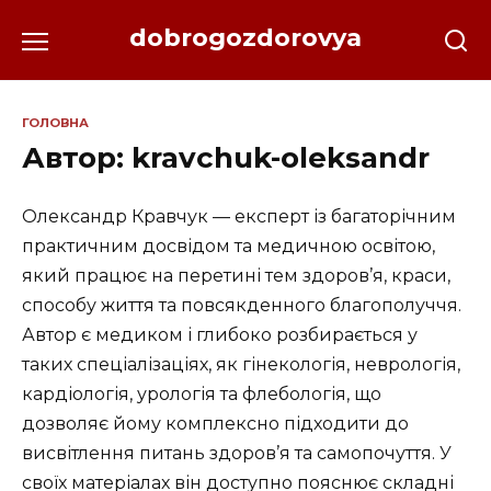
Перейти
dobrogozdorovya
до
вмісту
ГОЛОВНА
Автор:
kravchuk-oleksandr
Олександр Кравчук — експерт із багаторічним
практичним досвідом та медичною освітою,
який працює на перетині тем здоров’я, краси,
способу життя та повсякденного благополуччя.
Автор є медиком і глибоко розбирається у
таких спеціалізаціях, як гінекологія, неврологія,
кардіологія, урологія та флебологія, що
дозволяє йому комплексно підходити до
висвітлення питань здоров’я та самопочуття. У
своїх матеріалах він доступно пояснює складні