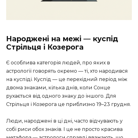
Народжені на межі — куспід
Стрільця і Козерога
Є особлива категорія людей, про яких в
астрології говорять окремо — ті, хто народився
на куспіді. Куспід — це перехідний період між
двома знаками, кілька днів, коли Сонце
рухається від одного знаку до іншого. Для
Стрільця і Козерога це приблизно 19–23 грудня.
Люди, народжені в ці дні, часто відчувають у
собі риси обох знаків. І це не просто красива
метафора — астрологи справді вважають, що