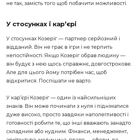
не так, замість того щоб побачити можливості.
У стосунках і кар’єрі
У стосунках Козеріг — партнер серйозний і
відданий. Він не грає в ігри і не терпить
непостійності. Якщо Козеріг обрав людину —
він будує з нею щось справжнє, довгострокове.
Але для цього йому потрібен час, щоб
відкритися. Поспішати не варто.
У кар’єрі Козеріг — один із найсильніших
знаків. Він може починати з нуля і підніматися
дуже високо, просто завдяки наполегливості і
готовності робити те, що інші вважають занадто
складним або нудним. Фінанси, менеджмент,
архітектура, медицина, право — сфери, де