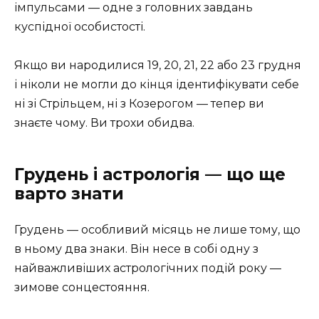
імпульсами — одне з головних завдань
куспідної особистості.
Якщо ви народилися 19, 20, 21, 22 або 23 грудня
і ніколи не могли до кінця ідентифікувати себе
ні зі Стрільцем, ні з Козерогом — тепер ви
знаєте чому. Ви трохи обидва.
Грудень і астрологія — що ще
варто знати
Грудень — особливий місяць не лише тому, що
в ньому два знаки. Він несе в собі одну з
найважливіших астрологічних подій року —
зимове сонцестояння.