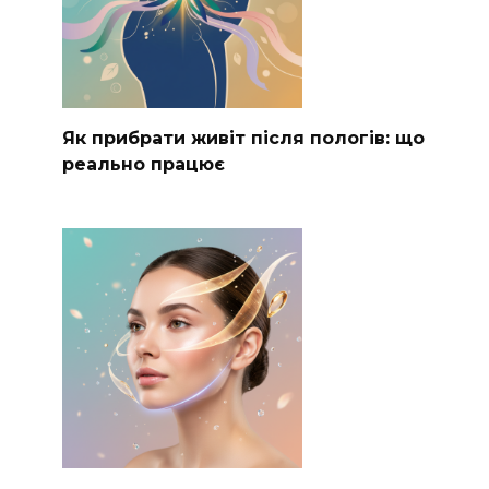
Як прибрати живіт після пологів: що
реально працює