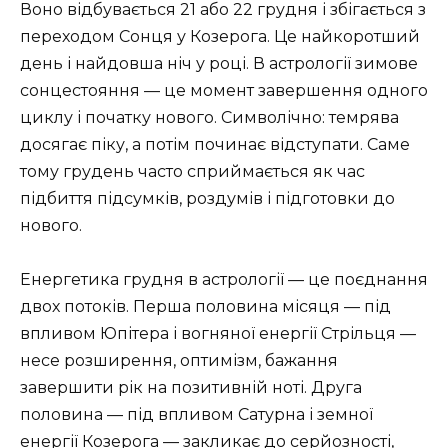
Воно відбувається 21 або 22 грудня і збігається з
переходом Сонця у Козерога. Це найкоротший
день і найдовша ніч у році. В астрології зимове
сонцестояння — це момент завершення одного
циклу і початку нового. Символічно: темрява
досягає піку, а потім починає відступати. Саме
тому грудень часто сприймається як час
підбиття підсумків, роздумів і підготовки до
нового.
Енергетика грудня в астрології — це поєднання
двох потоків. Перша половина місяця — під
впливом Юпітера і вогняної енергії Стрільця —
несе розширення, оптимізм, бажання
завершити рік на позитивній ноті. Друга
половина — під впливом Сатурна і земної
енергії Козерога — закликає до серйозності,