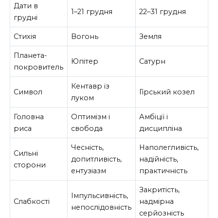
Дати в
1–21 грудня
22–31 грудня
грудні
Стихія
Вогонь
Земля
Планета-
Юпітер
Сатурн
покровитель
Кентавр із
Символ
Гірський козел
луком
Головна
Оптимізм і
Амбіції і
риса
свобода
дисципліна
Чесність,
Наполегливість,
Сильні
допитливість,
надійність,
сторони
ентузіазм
практичність
Закритість,
Імпульсивність,
Слабкості
надмірна
непослідовність
серйозність