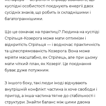
куспідні особистості поєднують енергії двох
сусідніх знаків, що робить їх складнішими і
багатограннішими.
Що це означає на практиці? Людина на куспіді
Стрільця-Козерога може мати оптимізм і
відкритість Стрільця — і водночас практичність
та цілеспрямованість Козерога. Вона може
мріяти масштабно, як Стрілець, але при цьому
мати чіткий план, як Козеріг. Це поєднання
буває дуже потужним.
З іншого боку, такі люди іноді відчувають
внутрішній конфлікт: частина їх хоче свободи і
пригод, а інша частина тягне до стабільності і
структури. Знайти баланс між цими двома