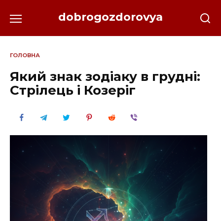
Перейти
dobrogozdorovya
до
вмісту
ГОЛОВНА
Який знак зодіаку в грудні:
Стрілець і Козеріг