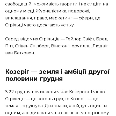
свобода дій, можливість творити і не сидіти на
одному місці. Журналістика, подорожі,
викладання, право, маркетинг — сфери, де
Стрільці часто досягають успіху.
Серед відомих Стрільців — Тейлор Свіфт, Бред
Пітт, Стівен Спілберг, Вінстон Черчилль, Людвіг
ван Бетховен.
Козеріг — земля і амбіції другої
половини грудня
З 22 грудня починається час Козерога. І якщо
Стрілець — це вогонь і рух, то Козеріг — це
земля і структура. Два знаки, які йдуть один за
одним, але дивляться на світ зовсім по-різному.