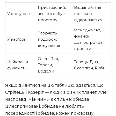
Пристрасний,
Відданий, але
У стосунках
але потребує
повільно
простору
відкривається
Менеджмент,
Творчість,
фінанси,
У кар’єрі
подорожі,
довгострокові
комунікації
проєкти
Овен, Лев,
Найкраща
Телець, Діва,
Терези,
сумісність
Скорпіон, Риби
Водолій
Якщо дивитися на цю таблицю, здається, що
Стрілець і Козеріг — люди з різних планет. Але
насправді між ними є спільне: обидва
цілеспрямовані, обидва не люблять
посередності і обидва, кожен по-своєму,