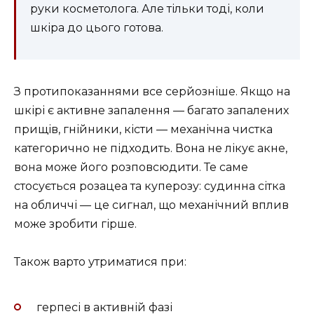
руки косметолога. Але тільки тоді, коли
шкіра до цього готова.
З протипоказаннями все серйозніше. Якщо на
шкірі є активне запалення — багато запалених
прищів, гнійники, кісти — механічна чистка
категорично не підходить. Вона не лікує акне,
вона може його розповсюдити. Те саме
стосується розацеа та куперозу: судинна сітка
на обличчі — це сигнал, що механічний вплив
може зробити гірше.
Також варто утриматися при:
герпесі в активній фазі