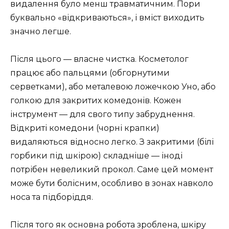
видалення було менш травматичним. Пори
буквально «відкриваються», і вміст виходить
значно легше.
Після цього — власне чистка. Косметолог
працює або пальцями (обгорнутими
серветками), або металевою ложечкою Уно, або
голкою для закритих комедонів. Кожен
інструмент — для свого типу забруднення.
Відкриті комедони (чорні крапки)
видаляються відносно легко. З закритими (білі
горбики під шкірою) складніше — іноді
потрібен невеликий прокол. Саме цей момент
може бути болісним, особливо в зонах навколо
носа та підборіддя.
Після того як основна робота зроблена, шкіру