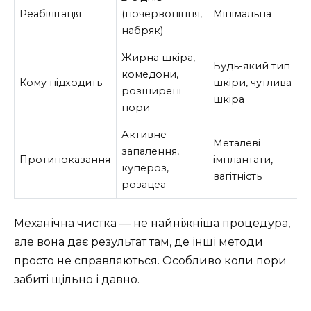
Реабілітація
(почервоніння,
Мінімальна
набряк)
Жирна шкіра,
Будь-який тип
комедони,
Кому підходить
шкіри, чутлива
розширені
шкіра
пори
Активне
Металеві
запалення,
Протипоказання
імплантати,
купероз,
вагітність
розацеа
Механічна чистка — не найніжніша процедура,
але вона дає результат там, де інші методи
просто не справляються. Особливо коли пори
забиті щільно і давно.