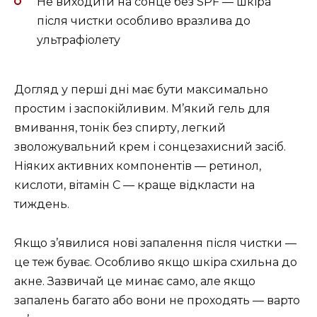
Не виходити на сонце без SPF — шкіра
після чистки особливо вразлива до
ультрафіолету
Догляд у перші дні має бути максимально
простим і заспокійливим. М’який гель для
вмивання, тонік без спирту, легкий
зволожувальний крем і сонцезахисний засіб.
Ніяких активних компонентів — ретинол,
кислоти, вітамін С — краще відкласти на
тиждень.
Якщо з’явилися нові запалення після чистки —
це теж буває. Особливо якщо шкіра схильна до
акне. Зазвичай це минає само, але якщо
запалень багато або вони не проходять — варто