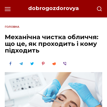
Перейти
dobrogozdorovya
до
вмісту
ГОЛОВНА
Механічна чистка обличчя:
що це, як проходить і кому
підходить