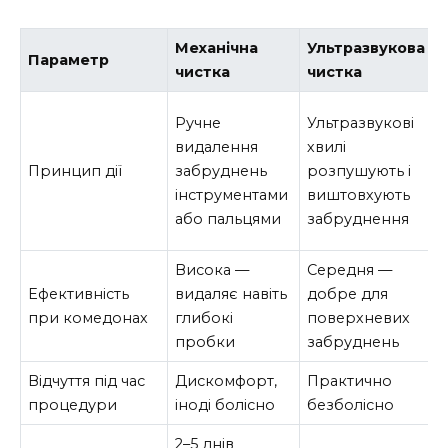
Механічна
Ультразвукова
Параметр
чистка
чистка
Ручне
Ультразвукові
видалення
хвилі
Принцип дії
забруднень
розпушують і
інструментами
виштовхують
або пальцями
забруднення
Висока —
Середня —
Ефективність
видаляє навіть
добре для
при комедонах
глибокі
поверхневих
пробки
забруднень
Відчуття під час
Дискомфорт,
Практично
процедури
іноді болісно
безболісно
2–5 днів