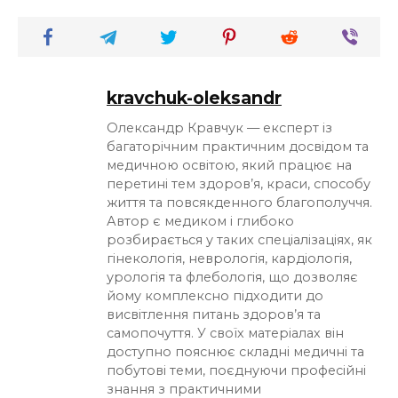
kravchuk-oleksandr
Олександр Кравчук — експерт із
багаторічним практичним досвідом та
медичною освітою, який працює на
перетині тем здоров’я, краси, способу
життя та повсякденного благополуччя.
Автор є медиком і глибоко
розбирається у таких спеціалізаціях, як
гінекологія, неврологія, кардіологія,
урологія та флебологія, що дозволяє
йому комплексно підходити до
висвітлення питань здоров’я та
самопочуття. У своїх матеріалах він
доступно пояснює складні медичні та
побутові теми, поєднуючи професійні
знання з практичними