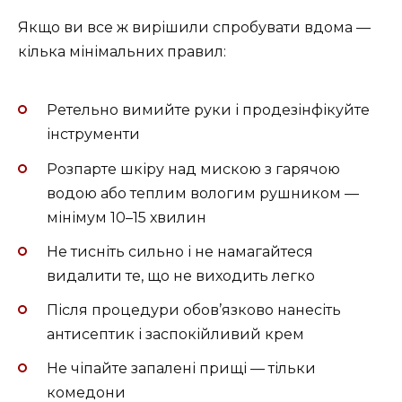
Якщо ви все ж вирішили спробувати вдома —
кілька мінімальних правил:
Ретельно вимийте руки і продезінфікуйте
інструменти
Розпарте шкіру над мискою з гарячою
водою або теплим вологим рушником —
мінімум 10–15 хвилин
Не тисніть сильно і не намагайтеся
видалити те, що не виходить легко
Після процедури обов’язково нанесіть
антисептик і заспокійливий крем
Не чіпайте запалені прищі — тільки
комедони