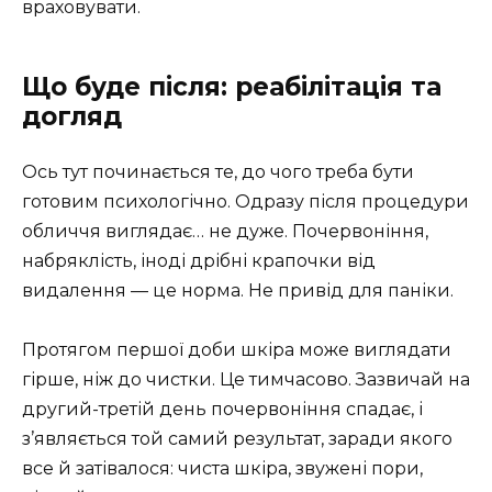
враховувати.
Що буде після: реабілітація та
догляд
Ось тут починається те, до чого треба бути
готовим психологічно. Одразу після процедури
обличчя виглядає… не дуже. Почервоніння,
набряклість, іноді дрібні крапочки від
видалення — це норма. Не привід для паніки.
Протягом першої доби шкіра може виглядати
гірше, ніж до чистки. Це тимчасово. Зазвичай на
другий-третій день почервоніння спадає, і
з’являється той самий результат, заради якого
все й затівалося: чиста шкіра, звужені пори,