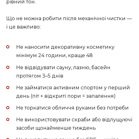
рівний тон.
Що не можна робити після механічної чистки —
і це важливо:
Не наносити декоративну косметику
мінімум 24 години, краще 48
Не відвідувати сауну, лазню, басейн
протягом 3–5 днів
Не займатися активним спортом у перший
день (піт + відкриті пори = запалення)
Не торкатися обличчя руками без потреби
Не використовувати скраби або відлущуючі
засоби щонайменше тиждень