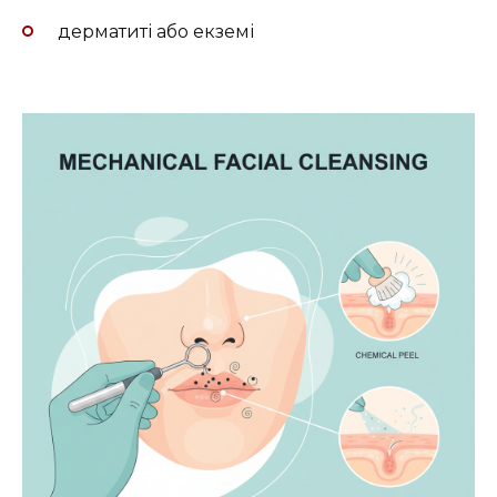
дерматиті або екземі