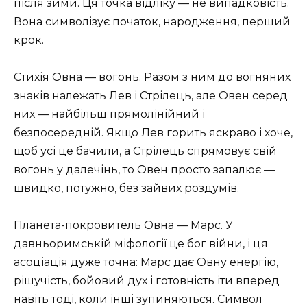
після зими. Ця точка відліку — не випадковість.
Вона символізує початок, народження, перший
крок.
Стихія Овна — вогонь. Разом з ним до вогняних
знаків належать Лев і Стрілець, але Овен серед
них — найбільш прямолінійний і
безпосередній. Якщо Лев горить яскраво і хоче,
щоб усі це бачили, а Стрілець спрямовує свій
вогонь у далечінь, то Овен просто запалює —
швидко, потужно, без зайвих роздумів.
Планета-покровитель Овна — Марс. У
давньоримській міфології це бог війни, і ця
асоціація дуже точна: Марс дає Овну енергію,
рішучість, бойовий дух і готовність іти вперед
навіть тоді, коли інші зупиняються. Символ