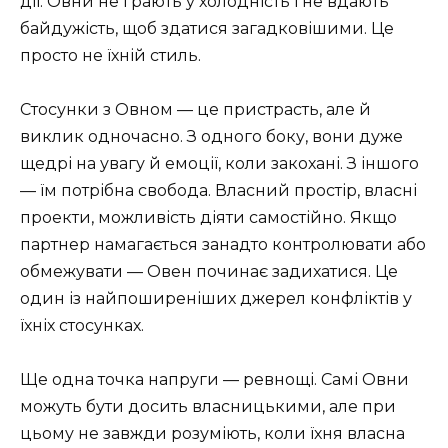
дії. Овни не грають у холодність і не вдають
байдужість, щоб здатися загадковішими. Це
просто не їхній стиль.
Стосунки з Овном — це пристрасть, але й
виклик одночасно. З одного боку, вони дуже
щедрі на увагу й емоції, коли закохані. З іншого
— їм потрібна свобода. Власний простір, власні
проекти, можливість діяти самостійно. Якщо
партнер намагається занадто контролювати або
обмежувати — Овен починає задихатися. Це
один із найпоширеніших джерел конфліктів у
їхніх стосунках.
Ще одна точка напруги — ревнощі. Самі Овни
можуть бути досить власницькими, але при
цьому не завжди розуміють, коли їхня власна