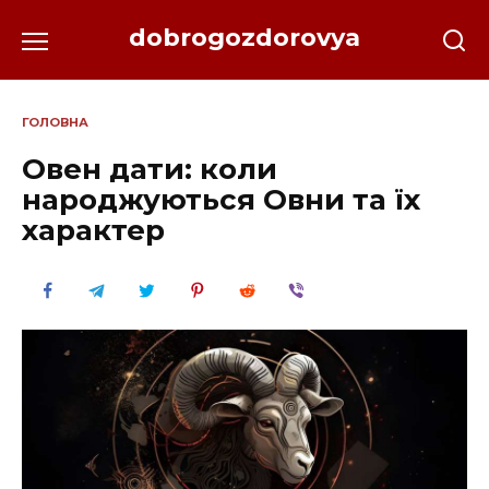
Перейти
dobrogozdorovya
до
вмісту
ГОЛОВНА
Овен дати: коли
народжуються Овни та їх
характер