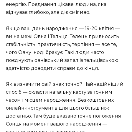
енергію. Поєднання цікаве: людина, яка
відчуває глибоко, але діє сміливо.
Якщо ваш день народження — 19-20 квітня —
ви на межі Овна і Тельця. Телець привносить
стабільність, практичність, терпіння — все те,
чого Овну іноді бракує. Такі люди часто
поєднують овнівський запал із тельцівською
здатністю доводити справи до кінця.
Як визначити свій знак точно? Найнадійніший
спосіб — скласти натальну карту за точним
часом і місцем народження. Безкоштовних
онлайн-інструментів для цього більш ніж
достатньо. Там буде вказано точне положення
Сонця на момент вашого народження — і
жодних сумнівів не залишиться.