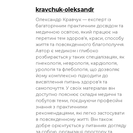
kravchuk-oleksandr
Олександр Кравчук — експерт із
багаторічним практичним досвідом та
медичною освітою, який працює на
перетині тем здоров’я, краси, способу
життя та повсякденного благополуччя.
Автор є медиком і глибоко
розбирається у таких спеціалізаціях, як
гінекологія, неврологія, кардіологія,
урологія та флебологія, що дозволяє
йому комплексно підходити до
висвітлення питань здоров’я та
самопочуття. У своїх матеріалах він
доступно пояснює складні медичні та
побутові теми, поєднуючи професійні
знання з практичними
рекомендаціями, які легко застосувати
в повсякденному житті. Він також
добре орієнтується у питаннях догляду
за собою, організації простору та