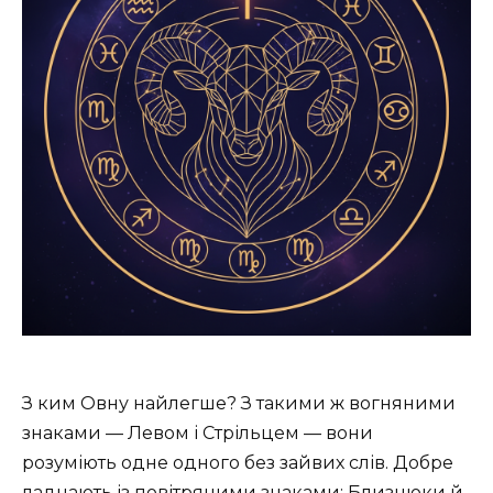
З ким Овну найлегше? З такими ж вогняними
знаками — Левом і Стрільцем — вони
розуміють одне одного без зайвих слів. Добре
ладнають із повітряними знаками: Близнюки й