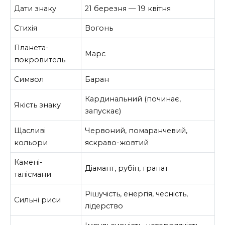
Дати знаку
21 березня — 19 квітня
Стихія
Вогонь
Планета-
Марс
покровитель
Символ
Баран
Кардинальний (починає,
Якість знаку
запускає)
Щасливі
Червоний, помаранчевий,
кольори
яскраво-жовтий
Камені-
Діамант, рубін, гранат
талісмани
Рішучість, енергія, чесність,
Сильні риси
лідерство