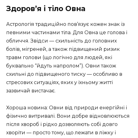
Здоров’я і тіло Овна
Астрологія традиційно пов’язує кожен знак із
певними частинами тіла. Для Овна це голова і
обличчя. Звідси — схильність до головних
болів, мігреней, а також підвищений ризик
травм голови (що логічно для людей, які
буквально “йдуть напролом”). Овни також
схильні до підвищеного тиску — особливо в
стресових ситуаціях, яких у їхньому житті
зазвичай вистачає.
Хороша новина: Овни від природи енергійні і
фізично витривалі. Вони добре відновлюються
після хвороб і рідко дозволяють собі довго
хворіти — просто тому, що лежати в ліжку і