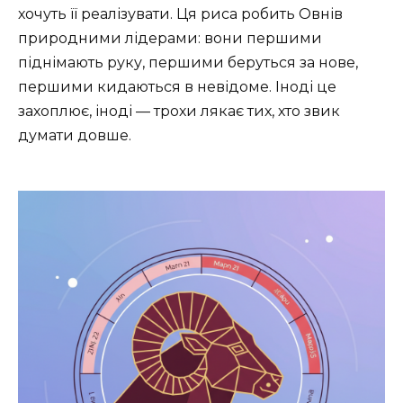
хочуть її реалізувати. Ця риса робить Овнів
природними лідерами: вони першими
піднімають руку, першими беруться за нове,
першими кидаються в невідоме. Іноді це
захоплює, іноді — трохи лякає тих, хто звик
думати довше.