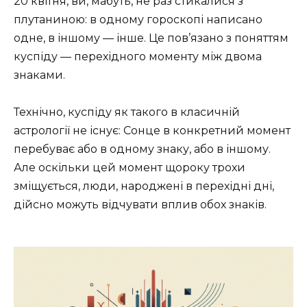
20 квітня, ви, мабуть, не раз стикалися з
плутаниною: в одному гороскопі написано
одне, в іншому — інше. Це пов’язано з поняттям
куспіду — перехідного моменту між двома
знаками.
Технічно, куспіду як такого в класичній
астрології не існує: Сонце в конкретний момент
перебуває або в одному знаку, або в іншому.
Але оскільки цей момент щороку трохи
зміщується, люди, народжені в перехідні дні,
дійсно можуть відчувати вплив обох знаків.