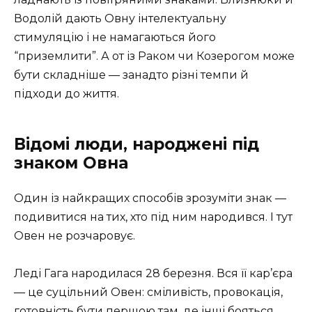
Водолій дають Овну інтелектуальну
стимуляцію і не намагаються його
“приземлити”. А от із Раком чи Козерогом може
бути складніше — занадто різні темпи й
підходи до життя.
Відомі люди, народжені під
знаком Овна
Один із найкращих способів зрозуміти знак —
подивитися на тих, хто під ним народився. І тут
Овен не розчаровує.
Леді Гага народилася 28 березня. Вся її кар’єра
— це суцільний Овен: сміливість, провокація,
готовність бути першою там, де інші бояться.