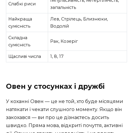
Імпульсивність, нетерплячість,
Слабкі риси
запальність
Найкраща
Лев, Стрілець, Близнюки,
сумісність
Водолій
Складна
Рак, Козеріг
сумісність
Щасливі числа
1, 8, 17
Овен у стосунках і дружбі
У коханні Овен — це не той, хто буде місяцями
натякати і чекати слушного моменту. Якщо він
закохався — ви про це дізнаєтесь досить
швидко. Пряма мова, відкриті почуття, активні