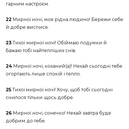
гарним настроєм.
22
Мирної ночі, моя рідна людино! Бережи себе
й добре виспися.
23
Тихої мирної ночі! Обіймаю подумки й
бажаю тобі найтепліших снів.
24
Мирної ночі, коханий(а)! Нехай сьогодні тебе
огортають лише спокій і тепло.
25
Тихої мирної ночі! Хочу, щоб тобі сьогодні
снилося тільки щось добре.
26
Мирної ночі, сонечко! Нехай завтра буде
добрим до тебе.