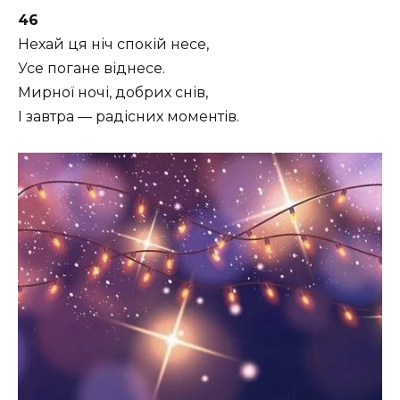
46
Нехай ця ніч спокій несе,
Усе погане віднесе.
Мирної ночі, добрих снів,
І завтра — радісних моментів.