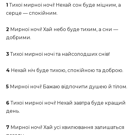
1
Тихої мирної ночі! Нехай сон буде міцним, а
серце — спокійним.
2
Мирної ночі! Хай небо буде тихим, а сни —
добрими.
3
Тихої мирної ночі та найсолодших снів!
4
Нехай ніч буде тихою, спокійною та доброю.
5
Мирної ночі! Бажаю відпочити душею й тілом.
6
Тихої мирної ночі! Нехай завтра буде кращий
день.
7
Мирної ночі! Хай усі хвилювання залишаться