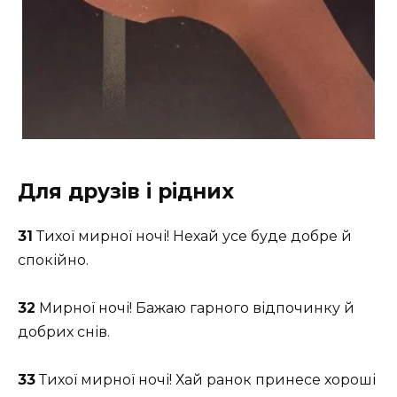
Для друзів і рідних
31
Тихої мирної ночі! Нехай усе буде добре й
спокійно.
32
Мирної ночі! Бажаю гарного відпочинку й
добрих снів.
33
Тихої мирної ночі! Хай ранок принесе хороші