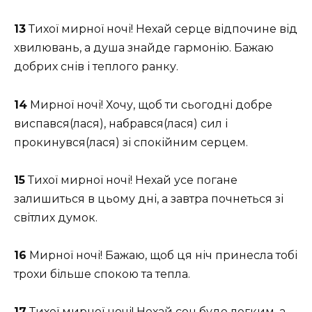
13
Тихої мирної ночі! Нехай серце відпочине від
хвилювань, а душа знайде гармонію. Бажаю
добрих снів і теплого ранку.
14
Мирної ночі! Хочу, щоб ти сьогодні добре
виспався(лася), набрався(лася) сил і
прокинувся(лася) зі спокійним серцем.
15
Тихої мирної ночі! Нехай усе погане
залишиться в цьому дні, а завтра почнеться зі
світлих думок.
16
Мирної ночі! Бажаю, щоб ця ніч принесла тобі
трохи більше спокою та тепла.
17
Тихої мирної ночі! Нехай сон буде легким, а