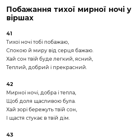
Побажання тихої мирної ночі у
віршах
41
Тихої ночі тобі побажаю,
Спокою й миру від серця бажаю.
Хай сон твій буде легкий, ясний,
Теплий, добрий і прекрасний.
42
Мирної ночі, добра і тепла,
Щоб доля щасливою була.
Хай зорі бережуть твій сон,
І щастя стукає в твій дім.
43