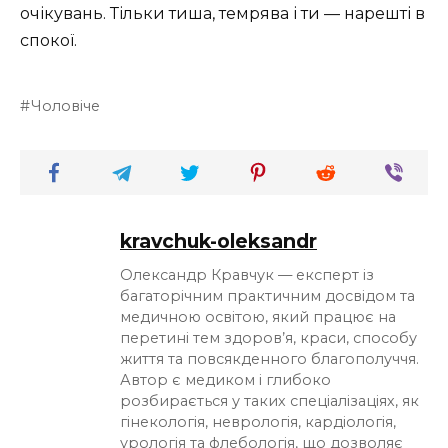
очікувань. Тільки тиша, темрява і ти — нарешті в
спокої.
Чоловіче
kravchuk-oleksandr
Олександр Кравчук — експерт із
багаторічним практичним досвідом та
медичною освітою, який працює на
перетині тем здоров’я, краси, способу
життя та повсякденного благополуччя.
Автор є медиком і глибоко
розбирається у таких спеціалізаціях, як
гінекологія, неврологія, кардіологія,
урологія та флебологія, що дозволяє