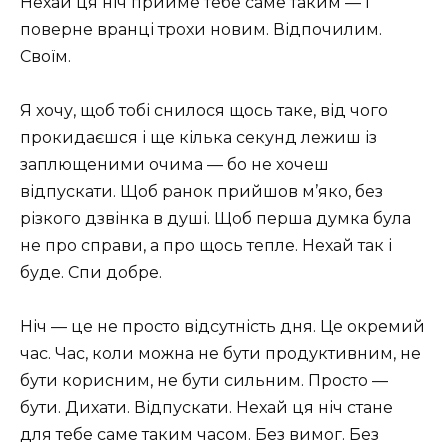
Нехай ця ніч прийме тебе саме таким — і
поверне вранці трохи новим. Відпочилим.
Своїм.
Я хочу, щоб тобі снилося щось таке, від чого
прокидаєшся і ще кілька секунд лежиш із
заплющеними очима — бо не хочеш
відпускати. Щоб ранок прийшов м’яко, без
різкого дзвінка в душі. Щоб перша думка була
не про справи, а про щось тепле. Нехай так і
буде. Спи добре.
Ніч — це не просто відсутність дня. Це окремий
час. Час, коли можна не бути продуктивним, не
бути корисним, не бути сильним. Просто —
бути. Дихати. Відпускати. Нехай ця ніч стане
для тебе саме таким часом. Без вимог. Без