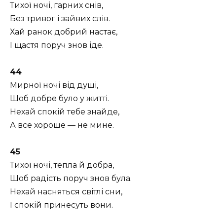
Тихої ночі, гарних снів,
Без тривог і зайвих слів.
Хай ранок добрий настає,
І щастя поруч знов іде.
44
Мирної ночі від душі,
Щоб добре було у житті.
Нехай спокій тебе знайде,
А все хороше — не мине.
45
Тихої ночі, тепла й добра,
Щоб радість поруч знов була.
Нехай насняться світлі сни,
І спокій принесуть вони.