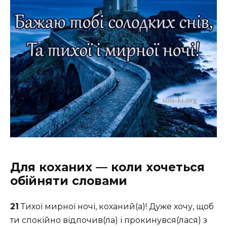
Для коханих — коли хочеться
обійняти словами
21
Тихої мирної ночі, коханий(а)! Дуже хочу, щоб
ти спокійно відпочив(ла) і прокинувся(лася) з