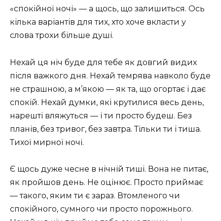
«спокійної ночі» — а щось, що залишиться. Ось
кілька варіантів для тих, хто хоче вкласти у
слова трохи більше душі.
Нехай ця ніч буде для тебе як довгий видих
після важкого дня. Нехай темрява навколо буде
не страшною, а м’якою — як та, що огортає і дає
спокій. Нехай думки, які крутилися весь день,
нарешті вляжуться — і ти просто будеш. Без
планів, без тривог, без завтра. Тільки ти і тиша.
Тихої мирної ночі.
Є щось дуже чесне в нічній тиші. Вона не питає,
як пройшов день. Не оцінює. Просто приймає
— такого, яким ти є зараз. Втомленого чи
спокійного, сумного чи просто порожнього.