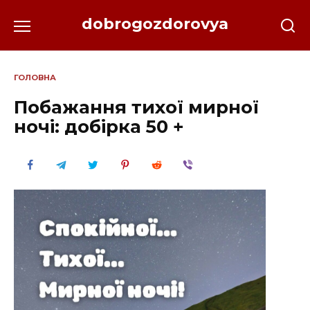
Перейти
dobrogozdorovya
до
вмісту
ГОЛОВНА
Побажання тихої мирної
ночі: добірка 50 +