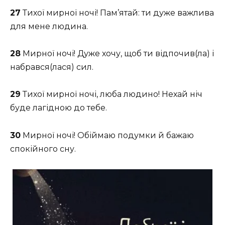
27
Тихої мирної ночі! Пам’ятай: ти дуже важлива
для мене людина.
28
Мирної ночі! Дуже хочу, щоб ти відпочив(ла) і
набрався(лася) сил.
29
Тихої мирної ночі, люба людино! Нехай ніч
буде лагідною до тебе.
30
Мирної ночі! Обіймаю подумки й бажаю
спокійного сну.