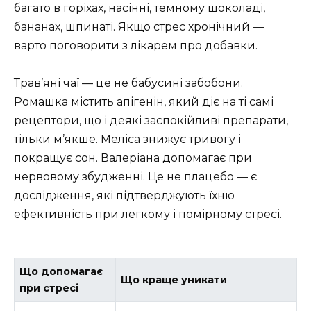
багато в горіхах, насінні, темному шоколаді,
бананах, шпинаті. Якщо стрес хронічний —
варто поговорити з лікарем про добавки.
Трав’яні чаї — це не бабусині забобони.
Ромашка містить апігенін, який діє на ті самі
рецептори, що і деякі заспокійливі препарати,
тільки м’якше. Меліса знижує тривогу і
покращує сон. Валеріана допомагає при
нервовому збудженні. Це не плацебо — є
дослідження, які підтверджують їхню
ефективність при легкому і помірному стресі.
Що допомагає
Що краще уникати
при стресі