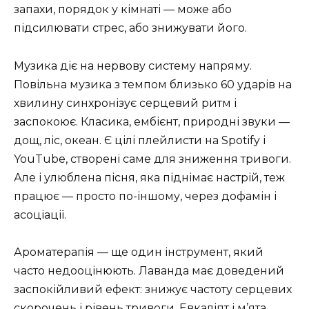
запахи, порядок у кімнаті — може або
підсилювати стрес, або знижувати його.
Музика діє на нервову систему напряму.
Повільна музика з темпом близько 60 ударів на
хвилину синхронізує серцевий ритм і
заспокоює. Класика, ембієнт, природні звуки —
дощ, ліс, океан. Є цілі плейлисти на Spotify і
YouTube, створені саме для зниження тривоги.
Але і улюблена пісня, яка піднімає настрій, теж
працює — просто по-іншому, через дофамін і
асоціації.
Ароматерапія — ще один інструмент, який
часто недооцінюють. Лаванда має доведений
заспокійливий ефект: знижує частоту серцевих
скорочень і рівень тривоги. Евкаліпт і м’ята