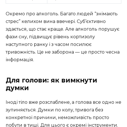
Окремо про алкоголь. Багато людей “знімають
стрес” келихом вина ввечері. Суб’єктивно
здається, що стає краще. Але алкоголь порушує
фази сну, підвищує рівень кортизолу
наступного ранку і з часом посилює
тривожність. Це не заборона — це просто чесна
інформація.
Для голови: як вимкнути
думки
Іноді тіло вже розслаблене, а голова все одно не
зупиняється. Думки по колу, тривога без
конкретної причини, неможливість просто
побути в тиші. Для цього є окремі інструменти.