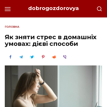
Перейти
dobrogozdorovya
до
вмісту
ГОЛОВНА
Як зняти стрес в домашніх
умовах: дієві способи