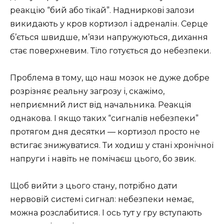
реакцію “бий або тікай”. Надниркові залози
викидають у кров кортизол і адреналін. Серце
б’ється швидше, м’язи напружуються, дихання
стає поверхневим. Тіло готується до небезпеки.
Проблема в тому, що наш мозок не дуже добре
розрізняє реальну загрозу і, скажімо,
неприємний лист від начальника. Реакція
однакова. І якщо таких “сигналів небезпеки”
протягом дня десятки — кортизол просто не
встигає знижуватися. Ти ходиш у стані хронічної
напруги і навіть не помічаєш цього, бо звик.
Щоб вийти з цього стану, потрібно дати
нервовій системі сигнал: небезпеки немає,
можна розслабитися. І ось тут у гру вступають