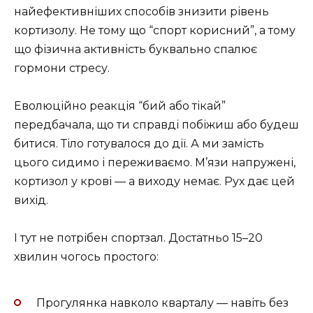
найефективніших способів знизити рівень
кортизолу. Не тому що “спорт корисний”, а тому
що фізична активність буквально спалює
гормони стресу.
Еволюційно реакція “бий або тікай”
передбачала, що ти справді побіжиш або будеш
битися. Тіло готувалося до дії. А ми замість
цього сидимо і переживаємо. М’язи напружені,
кортизол у крові — а виходу немає. Рух дає цей
вихід.
І тут не потрібен спортзал. Достатньо 15–20
хвилин чогось простого:
Прогулянка навколо кварталу — навіть без