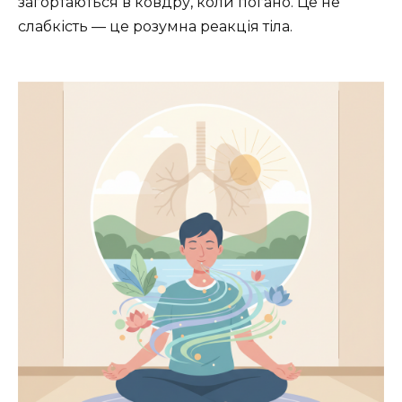
загортаються в ковдру, коли погано. Це не
слабкість — це розумна реакція тіла.