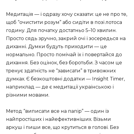
Медитація — і одразу хочу сказати: це не про те,
щоб “очистити розум” або сидіти в позі лотоса
годину. Для початку достатньо 5–10 хвилин.
Просто сядь зручно, закрий очі і зосередься на
диханні. Думки будуть приходити — це
нормально. Просто помічай їх і повертайся до
дихання. Без оцінок, без боротьби. З часом це
тренує здатність не “зависати” в тривожних
думках. Є безкоштовні додатки — Insight Timer,
наприклад — де є медитації українською і
різними мовами.
Метод “виписати все на папір” — один із
найпростіших і найефективніших. Візьми
аркуш і пиши все, що крутиться в голові. Без