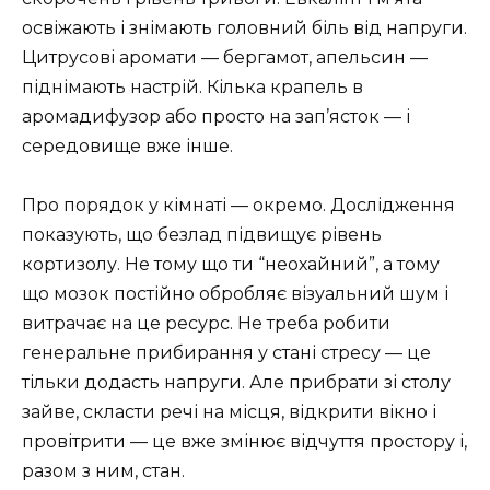
освіжають і знімають головний біль від напруги.
Цитрусові аромати — бергамот, апельсин —
піднімають настрій. Кілька крапель в
аромадифузор або просто на зап’ясток — і
середовище вже інше.
Про порядок у кімнаті — окремо. Дослідження
показують, що безлад підвищує рівень
кортизолу. Не тому що ти “неохайний”, а тому
що мозок постійно обробляє візуальний шум і
витрачає на це ресурс. Не треба робити
генеральне прибирання у стані стресу — це
тільки додасть напруги. Але прибрати зі столу
зайве, скласти речі на місця, відкрити вікно і
провітрити — це вже змінює відчуття простору і,
разом з ним, стан.