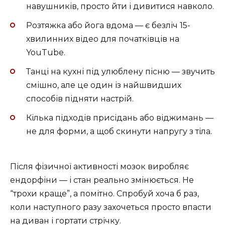
навушників, просто йти і дивитися навколо.
Розтяжка або йога вдома — є безліч 15-
хвилинних відео для початківців на
YouTube.
Танці на кухні під улюблену пісню — звучить
смішно, але це один із найшвидших
способів підняти настрій.
Кілька підходів присідань або віджимань —
не для форми, а щоб скинути напругу з тіла.
Після фізичної активності мозок виробляє
ендорфіни — і стан реально змінюється. Не
“трохи краще”, а помітно. Спробуй хоча б раз,
коли наступного разу захочеться просто впасти
на диван і гортати стрічку.