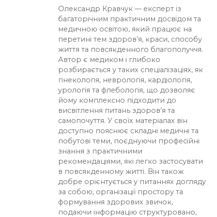
Олександр Кравчук — експерт із
багаторічним практичним досвідом та
медичною освітою, який працює на
перетині тем здоров’я, краси, способу
життя та повсякденного благополуччя.
Автор є медиком і глибоко
розбирається у таких спеціалізаціях, як
гінекологія, неврологія, кардіологія,
урологія та флебологія, що дозволяє
йому комплексно підходити до
висвітлення питань здоров’я та
самопочуття. У своїх матеріалах він
доступно пояснює складні медичні та
побутові теми, поєднуючи професійні
знання з практичними
рекомендаціями, які легко застосувати
в повсякденному житті. Він також
добре орієнтується у питаннях догляду
за собою, організації простору та
формування здорових звичок,
подаючи інформацію структуровано,