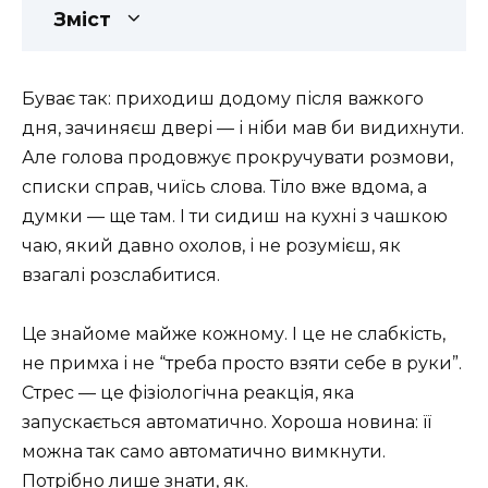
Зміст
Буває так: приходиш додому після важкого
дня, зачиняєш двері — і ніби мав би видихнути.
Але голова продовжує прокручувати розмови,
списки справ, чиїсь слова. Тіло вже вдома, а
думки — ще там. І ти сидиш на кухні з чашкою
чаю, який давно охолов, і не розумієш, як
взагалі розслабитися.
Це знайоме майже кожному. І це не слабкість,
не примха і не “треба просто взяти себе в руки”.
Стрес — це фізіологічна реакція, яка
запускається автоматично. Хороша новина: її
можна так само автоматично вимкнути.
Потрібно лише знати, як.