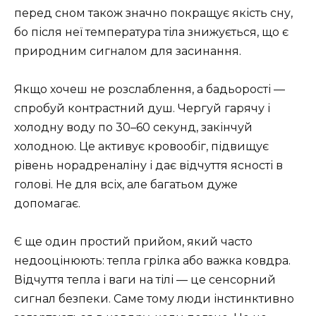
перед сном також значно покращує якість сну,
бо після неї температура тіла знижується, що є
природним сигналом для засинання.
Якщо хочеш не розслаблення, а бадьорості —
спробуй контрастний душ. Чергуй гарячу і
холодну воду по 30–60 секунд, закінчуй
холодною. Це активує кровообіг, підвищує
рівень норадреналіну і дає відчуття ясності в
голові. Не для всіх, але багатьом дуже
допомагає.
Є ще один простий прийом, який часто
недооцінюють: тепла грілка або важка ковдра.
Відчуття тепла і ваги на тілі — це сенсорний
сигнал безпеки. Саме тому люди інстинктивно