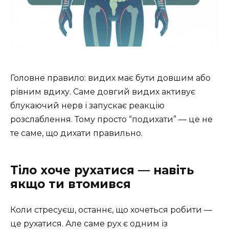
Головне правило: видих має бути довшим або
рівним вдиху. Саме довгий видих активує
блукаючий нерв і запускає реакцію
розслаблення. Тому просто “подихати” — це не
те саме, що дихати правильно.
Тіло хоче рухатися — навіть
якщо ти втомився
Коли стресуєш, останнє, що хочеться робити —
це рухатися. Але саме рух є одним із