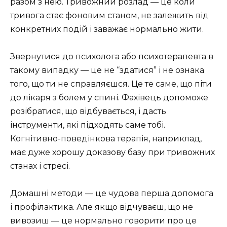
разом з нею. Тривожний розлад — це коли
тривога стає фоновим станом, не залежить від
конкретних подій і заважає нормально жити.
Звернутися до психолога або психотерапевта в
такому випадку — це не “здатися” і не ознака
того, що ти не справляєшся. Це те саме, що піти
до лікаря з болем у спині. Фахівець допоможе
розібратися, що відбувається, і дасть
інструменти, які підходять саме тобі.
Когнітивно-поведінкова терапія, наприклад,
має дуже хорошу доказову базу при тривожних
станах і стресі.
Домашні методи — це чудова перша допомога
і профілактика. Але якщо відчуваєш, що не
вивозиш — це нормально говорити про це