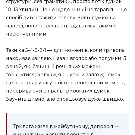
структури, без граматики, просто потік думок.
10–15 хвилин. Це не щоденник і не терапія — це
спосіб вивантажити голову. Коли думки на
папері, вони перестають здаватися такими
нескінченними.
Техніка 5-4-3-2-1 — для моментів, коли тривога
накриває хвилею. Назви вголос або подумки: 5
речей, які бачиш; 4 речі, яких можеш
торкнутися; 3 звуки, які чуєш; 2 запахи; 1 смак.
Це повертає увагу в тіло і в теперішній момент,
перериваючи спіраль тривожних думок.
Звучить дивно, але спрацьовує дуже швидко.
Тривога живе в майбутньому, депресія —
в минулому. Коли ти повністю в