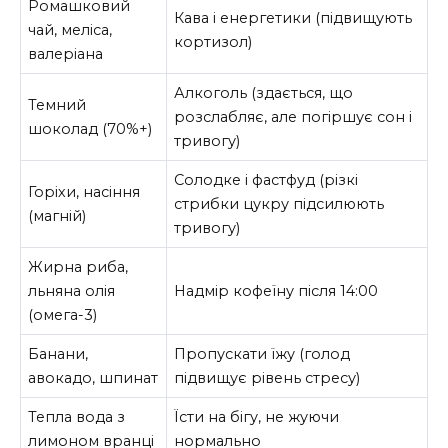
Ромашковий
Кава і енергетики (підвищують
чай, меліса,
кортизол)
валеріана
Алкоголь (здається, що
Темний
розслабляє, але погіршує сон і
шоколад (70%+)
тривогу)
Солодке і фастфуд (різкі
Горіхи, насіння
стрибки цукру підсилюють
(магній)
тривогу)
Жирна риба,
льняна олія
Надмір кофеїну після 14:00
(омега-3)
Банани,
Пропускати їжу (голод
авокадо, шпинат
підвищує рівень стресу)
Тепла вода з
Їсти на бігу, не жуючи
лимоном вранці
нормально