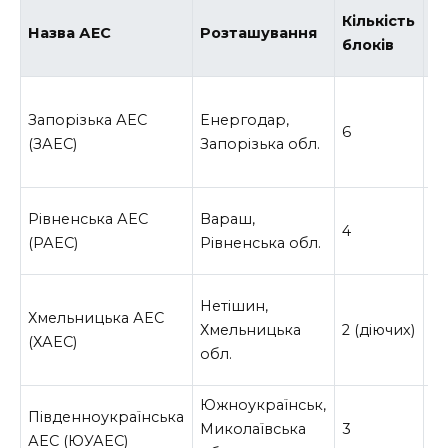
Кількість
Т
Назва АЕС
Розташування
блоків
р
Запорізька АЕС
Енергодар,
6
В
(ЗАЕС)
Запорізька обл.
В
Рівненська АЕС
Вараш,
4
/
(РАЕС)
Рівненська обл.
В
Нетішин,
Хмельницька АЕС
Хмельницька
2 (діючих)
В
(ХАЕС)
обл.
Южноукраїнськ,
Південноукраїнська
Миколаївська
3
В
АЕС (ЮУАЕС)