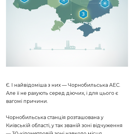
Є. І найвідоміша з них — Чорнобильська АЕС.
Але її не рахують серед діючих, і для цього є
вагомі причини.
Чорнобильська станція розташована у
Київській області, у так званій зоні відчуження
— 30-кілометровій зоні навколо місця