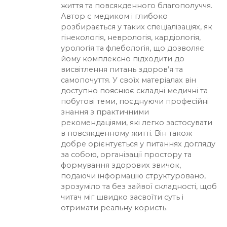
життя та повсякденного благополуччя.
Автор є медиком і глибоко
розбирається у таких спеціалізаціях, як
гінекологія, неврологія, кардіологія,
урологія та флебологія, що дозволяє
йому комплексно підходити до
висвітлення питань здоров’я та
самопочуття. У своїх матеріалах він
доступно пояснює складні медичні та
побутові теми, поєднуючи професійні
знання з практичними
рекомендаціями, які легко застосувати
в повсякденному житті. Він також
добре орієнтується у питаннях догляду
за собою, організації простору та
формування здорових звичок,
подаючи інформацію структуровано,
зрозуміло та без зайвої складності, щоб
читач міг швидко засвоїти суть і
отримати реальну користь.