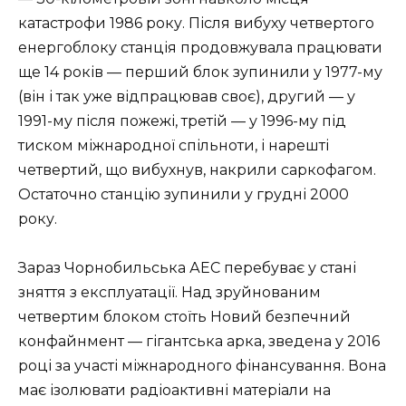
катастрофи 1986 року. Після вибуху четвертого
енергоблоку станція продовжувала працювати
ще 14 років — перший блок зупинили у 1977-му
(він і так уже відпрацював своє), другий — у
1991-му після пожежі, третій — у 1996-му під
тиском міжнародної спільноти, і нарешті
четвертий, що вибухнув, накрили саркофагом.
Остаточно станцію зупинили у грудні 2000
року.
Зараз Чорнобильська АЕС перебуває у стані
зняття з експлуатації. Над зруйнованим
четвертим блоком стоїть Новий безпечний
конфайнмент — гігантська арка, зведена у 2016
році за участі міжнародного фінансування. Вона
має ізолювати радіоактивні матеріали на