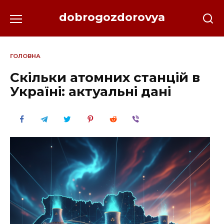
Перейти
dobrogozdorovya
до
вмісту
ГОЛОВНА
Скільки атомних станцій в
Україні: актуальні дані