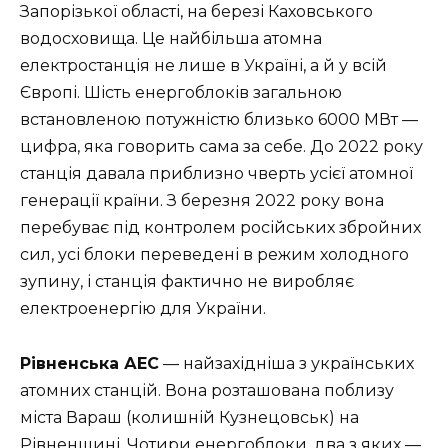
Запорізької області, на березі Каховського
водосховища. Це найбільша атомна
електростанція не лише в Україні, а й у всій
Європі. Шість енергоблоків загальною
встановленою потужністю близько 6000 МВт —
цифра, яка говорить сама за себе. До 2022 року
станція давала приблизно чверть усієї атомної
генерації країни. З березня 2022 року вона
перебуває під контролем російських збройних
сил, усі блоки переведені в режим холодного
зупину, і станція фактично не виробляє
електроенергію для України.
Рівненська АЕС
— найзахідніша з українських
атомних станцій. Вона розташована поблизу
міста Вараш (колишній Кузнецовськ) на
Рівненщині. Чотири енергоблоки, два з яких —