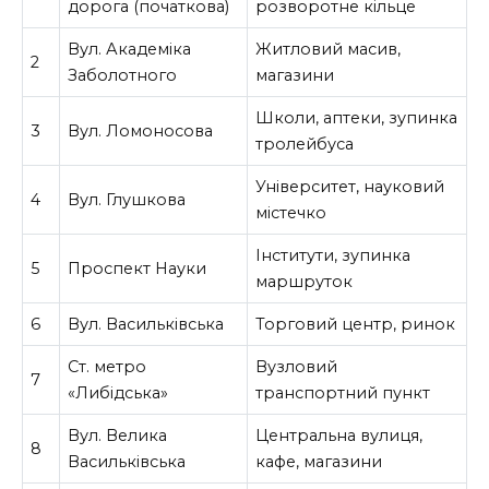
дорога (початкова)
розворотне кільце
Вул. Академіка
Житловий масив,
2
Заболотного
магазини
Школи, аптеки, зупинка
3
Вул. Ломоносова
тролейбуса
Університет, науковий
4
Вул. Глушкова
містечко
Інститути, зупинка
5
Проспект Науки
маршруток
6
Вул. Васильківська
Торговий центр, ринок
Ст. метро
Вузловий
7
«Либідська»
транспортний пункт
Вул. Велика
Центральна вулиця,
8
Васильківська
кафе, магазини