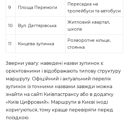
Пересадка на
9
Площа Перемоги
тролейбуси та автобуси
Житловий квартал,
10
Вул. Дегтярівська
школа
Розворотне кільце,
11
Кінцева зупинка
стоянка
Зверни увагу: наведені назви зупинок є
орієнтовними і відображають типову структуру
маршруту. Офіційний і актуальний перелік
зупинок із точними назвами завжди можна
знайти на сайті Київпастрансу або в додатку
«Київ Цифровий». Маршрути в Києві іноді
коригуються, тому краще перевіряти перед
поїздкою.