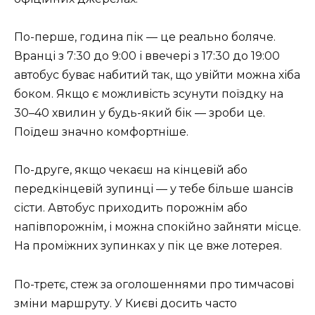
По-перше, година пік — це реально боляче.
Вранці з 7:30 до 9:00 і ввечері з 17:30 до 19:00
автобус буває набитий так, що увійти можна хіба
боком. Якщо є можливість зсунути поїздку на
30–40 хвилин у будь-який бік — зроби це.
Поїдеш значно комфортніше.
По-друге, якщо чекаєш на кінцевій або
передкінцевій зупинці — у тебе більше шансів
сісти. Автобус приходить порожнім або
напівпорожнім, і можна спокійно зайняти місце.
На проміжних зупинках у пік це вже лотерея.
По-третє, стеж за оголошеннями про тимчасові
зміни маршруту. У Києві досить часто