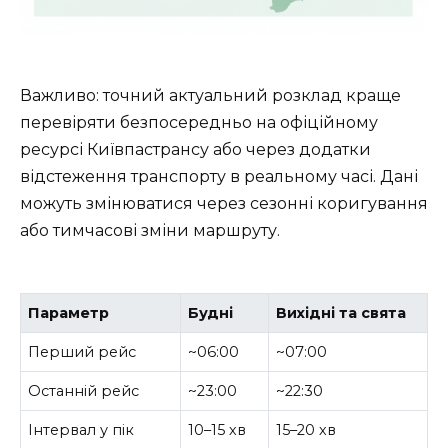
Важливо: точний актуальний розклад краще
перевіряти безпосередньо на офіційному
ресурсі Київпастрансу або через додатки
відстеження транспорту в реальному часі. Дані
можуть змінюватися через сезонні коригування
або тимчасові зміни маршруту.
Параметр
Будні
Вихідні та свята
Перший рейс
~06:00
~07:00
Останній рейс
~23:00
~22:30
Інтервал у пік
10–15 хв
15–20 хв