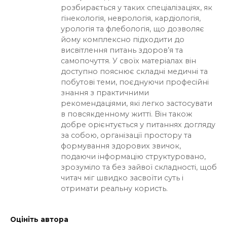
розбирається у таких спеціалізаціях, як
гінекологія, неврологія, кардіологія,
урологія та флебологія, що дозволяє
йому комплексно підходити до
висвітлення питань здоров’я та
самопочуття. У своїх матеріалах він
доступно пояснює складні медичні та
побутові теми, поєднуючи професійні
знання з практичними
рекомендаціями, які легко застосувати
в повсякденному житті. Він також
добре орієнтується у питаннях догляду
за собою, організації простору та
формування здорових звичок,
подаючи інформацію структуровано,
зрозуміло та без зайвої складності, щоб
читач міг швидко засвоїти суть і
отримати реальну користь.
Оцініть автора