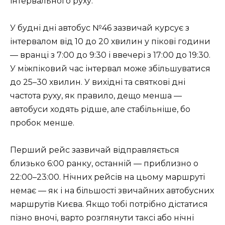
інтервального руху.
У будні дні автобус №46 зазвичай курсує з
інтервалом від 10 до 20 хвилин у пікові години
— вранці з 7:00 до 9:30 і ввечері з 17:00 до 19:30.
У міжпіковий час інтервал може збільшуватися
до 25–30 хвилин. У вихідні та святкові дні
частота руху, як правило, дещо менша —
автобуси ходять рідше, але стабільніше, бо
пробок менше.
Перший рейс зазвичай відправляється
близько 6:00 ранку, останній — приблизно о
22:00–23:00. Нічних рейсів на цьому маршруті
немає — як і на більшості звичайних автобусних
маршрутів Києва. Якщо тобі потрібно дістатися
пізно вночі, варто розглянути таксі або нічні