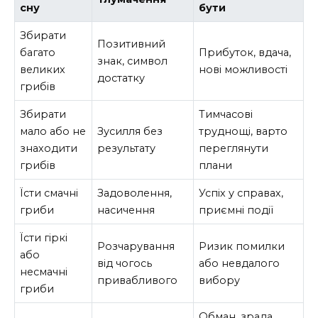
сну
бути
Збирати
Позитивний
багато
Прибуток, вдача,
знак, символ
великих
нові можливості
достатку
грибів
Збирати
Тимчасові
мало або не
Зусилля без
труднощі, варто
знаходити
результату
переглянути
грибів
плани
Їсти смачні
Задоволення,
Успіх у справах,
гриби
насичення
приємні події
Їсти гіркі
Розчарування
Ризик помилки
або
від чогось
або невдалого
несмачні
привабливого
вибору
гриби
Обман, зрада,