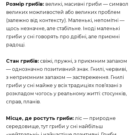
Розмір грибів:
великі, масивні гриби — символ
великих можливостей або великих проблем
(залежно від контексту). Маленькі, непомітні —
щось незначне, але стабільне. Іноді маленькі
гриби у сні говорять про дрібні, але приємні
радощі.
Стан грибів:
свіжі, пружні, з приємним запахом
— однозначно позитивний знак. Гнилі, червиві,
з неприємним запахом — застереження. Гнилі
гриби у сні майже у всіх традиціях пов’язані з
розкладом чогось у реальному житті: стосунків,
справ, планів.
Місце, де ростуть гриби:
ліс — природне
середовище, тут гриби у сні найбільш
«нейтральні» і найчастіше позитивні. Гриби