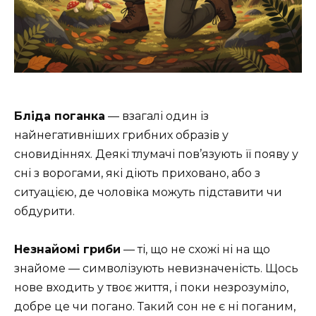
Бліда поганка
— взагалі один із
найнегативніших грибних образів у
сновидіннях. Деякі тлумачі пов’язують її появу у
сні з ворогами, які діють приховано, або з
ситуацією, де чоловіка можуть підставити чи
обдурити.
Незнайомі гриби
— ті, що не схожі ні на що
знайоме — символізують невизначеність. Щось
нове входить у твоє життя, і поки незрозуміло,
добре це чи погано. Такий сон не є ні поганим,