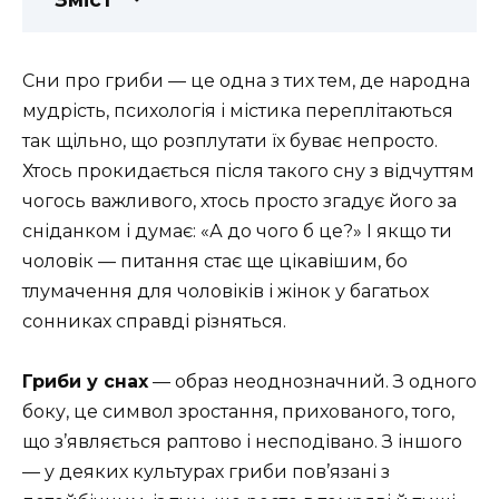
Сни про гриби — це одна з тих тем, де народна
мудрість, психологія і містика переплітаються
так щільно, що розплутати їх буває непросто.
Хтось прокидається після такого сну з відчуттям
чогось важливого, хтось просто згадує його за
сніданком і думає: «А до чого б це?» І якщо ти
чоловік — питання стає ще цікавішим, бо
тлумачення для чоловіків і жінок у багатьох
сонниках справді різняться.
Гриби у снах
— образ неоднозначний. З одного
боку, це символ зростання, прихованого, того,
що з’являється раптово і несподівано. З іншого
— у деяких культурах гриби пов’язані з