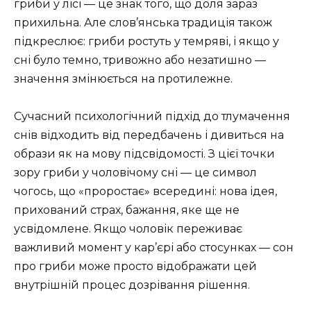
гриби у лісі — це знак того, що доля зараз
прихильна. Але слов’янська традиція також
підкреслює: гриби ростуть у темряві, і якщо у
сні було темно, тривожно або незатишно —
значення змінюється на протилежне.
Сучасний психологічний підхід до тлумачення
снів відходить від передбачень і дивиться на
образи як на мову підсвідомості. З цієї точки
зору гриби у чоловічому сні — це символ
чогось, що «проростає» всередині: нова ідея,
прихований страх, бажання, яке ще не
усвідомлене. Якщо чоловік переживає
важливий момент у кар’єрі або стосунках — сон
про гриби може просто відображати цей
внутрішній процес дозрівання рішення.