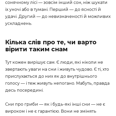
сонячному лісі — зовсім інший сон, ніж шукати
їх уночі або в тумані. Перший — до ясності й
удачі. Другий — до невизначеності й можливих
ускладнень.
Кілька слів про те, чи варто
вірити таким снам
Тут кожен вирішує сам. Є люди, які ніколи не
звертають уваги на сни і живуть чудово. Є ті, хто
прислухається до них як до внутрішнього
голосу — і теж живуть непогано. Мабуть, правда
десь посередині.
Сни про гриби — як і будь-які інші сни — не є
вироком і не є гарантією. Вони не змінять