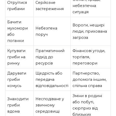
Отруїтися
Серйозне
небезпечна
грибами
застереження
ситуація
Бачити
Вороги, нещирі
мухомори
Небезпека
люди, прихована
або
поруч
загроза
поганки
Купувати
Прагматичний
Фінансові угоди,
гриби на
підхід до
торгівля,
ринку
ресурсів
переговори
Дарувати
Щедрість або
Партнерство,
гриби
передача
допомога іншим,
комусь
відповідальності
спільна справа
Зміни в родині
Знаходити
Несподіване у
або побуті,
гриби
звичному
сюрприз від
вдома
середовищі
близьких