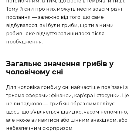
потойбічним, із тим, що росте в темряві й тиші.
Тому й сни про них можуть нести зовсім різні
послання — залежно від того, що саме
відбувалося, які були гриби, що ти з ними
робив і яке відчуття залишилося після
пробудження.
Загальне значення грибів у
чоловічому сні
Для чоловіка гриби у сні найчастіше пов’язані з
трьома сферами: фінанси, кар’єра і стосунки. Це
не випадково — гриб як образ символізує
щось, що з’являється швидко, часом непомітно,
але може виявитися або цінним знахідком, або
небезпечним сюрпризом.