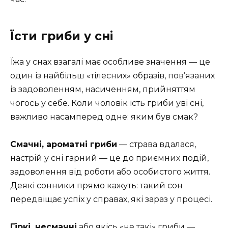
Їсти гриби у сні
Їжа у снах взагалі має особливе значення — це
один із найбільш «тілесних» образів, пов’язаних
із задоволенням, насиченням, прийняттям
чогось у себе. Коли чоловік їсть гриби уві сні,
важливо насамперед одне: яким був смак?
Смачні, ароматні гриби
— страва вдалася,
настрій у сні гарний — це до приємних подій,
задоволення від роботи або особистого життя.
Деякі сонники прямо кажуть: такий сон
передвіщає успіх у справах, які зараз у процесі.
Гіркі, несмачні
або якісь «не такі» гриби —