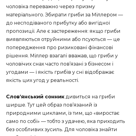
чоловіка переважно через призму
матеріального. Збирати гриби за Міллером —
до несподіваного прибутку або вигідної
пропозиції. Але є застереження: якщо гриби
виявляються отруйними або псуються — це
попередження про ризиковані фінансові
рішення. Міллер взагалі вважав, що гриби у
чоловічих снах часто пов’язані з бізнесом і
угодами — і якість грибів у сні відображає
якість цих угод у реальності.
Слов’янський сонник
дивиться на гриби
ширше. Тут цей образ пов’язаний із
природними циклами, із тим, що «виростає
само по собі» — тобто з удачею, яка приходить
без особливих зусиль. Для чоловіка знайти