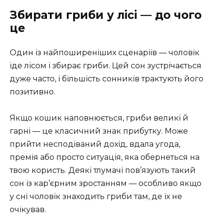
Збирати гриби у лісі — до чого
це
Один із найпоширеніших сценаріїв — чоловік
іде лісом і збирає гриби. Цей сон зустрічається
дуже часто, і більшість сонників трактують його
позитивно.
Якщо кошик наповнюється, гриби великі й
гарні — це класичний знак прибутку. Може
прийти несподіваний дохід, вдала угода,
премія або просто ситуація, яка обернеться на
твою користь. Деякі тлумачі пов’язують такий
сон із кар’єрним зростанням — особливо якщо
у сні чоловік знаходить гриби там, де їх не
очікував.