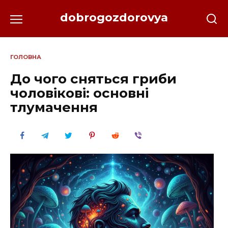
Перейти
dobrogozdorovya
до
вмісту
ГОЛОВНА
До чого сняться гриби
чоловікові: основні
тлумачення