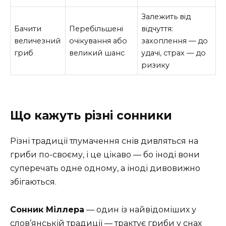
Залежить від
Бачити
Перебільшені
відчуття:
величезний
очікування або
захоплення — до
гриб
великий шанс
удачі, страх — до
ризику
Що кажуть різні сонники
Різні традиції тлумачення снів дивляться на
гриби по-своєму, і це цікаво — бо іноді вони
суперечать одне одному, а іноді дивовижно
збігаються.
Сонник Міллера
— один із найвідоміших у
слов’янській традиції — трактує гриби у снах