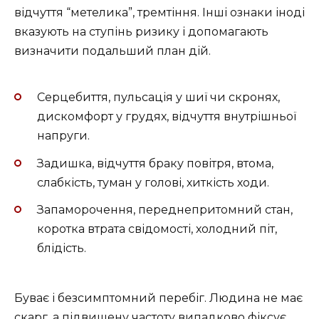
відчуття “метелика”, тремтіння. Інші ознаки іноді
вказують на ступінь ризику і допомагають
визначити подальший план дій.
Серцебиття, пульсація у шиї чи скронях,
дискомфорт у грудях, відчуття внутрішньої
напруги.
Задишка, відчуття браку повітря, втома,
слабкість, туман у голові, хиткість ходи.
Запаморочення, переднепритомний стан,
коротка втрата свідомості, холодний піт,
блідість.
Буває і безсимптомний перебіг. Людина не має
скарг, а підвищену частоту випадково фіксує