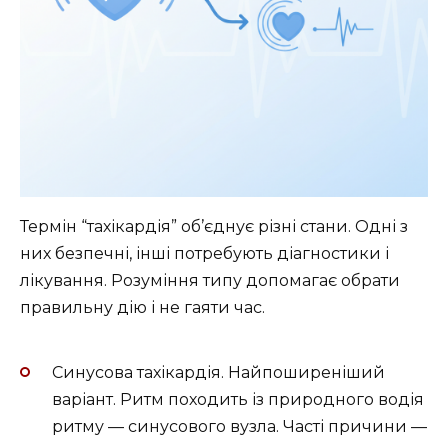
Термін “тахікардія” об’єднує різні стани. Одні з
них безпечні, інші потребують діагностики і
лікування. Розуміння типу допомагає обрати
правильну дію і не гаяти час.
Синусова тахікардія. Найпоширеніший
варіант. Ритм походить із природного водія
ритму — синусового вузла. Часті причини —