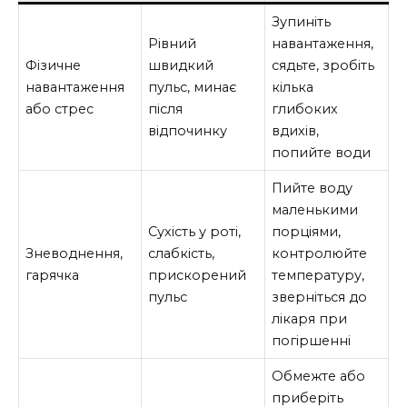
Зупиніть
Рівний
навантаження,
Фізичне
швидкий
сядьте, зробіть
навантаження
пульс, минає
кілька
або стрес
після
глибоких
відпочинку
вдихів,
попийте води
Пийте воду
маленькими
Сухість у роті,
порціями,
Зневоднення,
слабкість,
контролюйте
гарячка
прискорений
температуру,
пульс
зверніться до
лікаря при
погіршенні
Обмежте або
приберіть