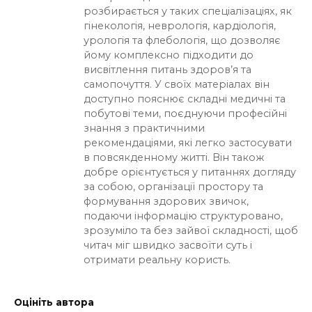
розбирається у таких спеціалізаціях, як
гінекологія, неврологія, кардіологія,
урологія та флебологія, що дозволяє
йому комплексно підходити до
висвітлення питань здоров’я та
самопочуття. У своїх матеріалах він
доступно пояснює складні медичні та
побутові теми, поєднуючи професійні
знання з практичними
рекомендаціями, які легко застосувати
в повсякденному житті. Він також
добре орієнтується у питаннях догляду
за собою, організації простору та
формування здорових звичок,
подаючи інформацію структуровано,
зрозуміло та без зайвої складності, щоб
читач міг швидко засвоїти суть і
отримати реальну користь.
Оцініть автора