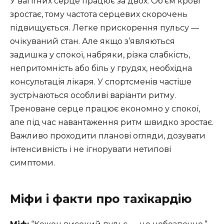
У вагітних серце працює за двох. Об’єм крові
зростає, тому частота серцевих скорочень
підвищується. Легке прискорення пульсу —
очікуваний стан. Але якщо з’являються
задишка у спокої, набряки, різка слабкість,
непритомність або біль у грудях, необхідна
консультація лікаря. У спортсменів частіше
зустрічаються особливі варіанти ритму.
Треноване серце працює економно у спокої,
але під час навантаження ритм швидко зростає.
Важливо проходити планові огляди, дозувати
інтенсивність і не ігнорувати нетипові
симптоми.
Міфи і факти про тахікардію