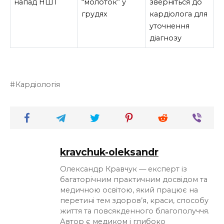
напад НШТ
“молоток” у
зверніться до
грудях
кардіолога для
уточнення
діагнозу
Кардіологія
kravchuk-oleksandr
Олександр Кравчук — експерт із
багаторічним практичним досвідом та
медичною освітою, який працює на
перетині тем здоров’я, краси, способу
життя та повсякденного благополуччя.
Автор є медиком і глибоко