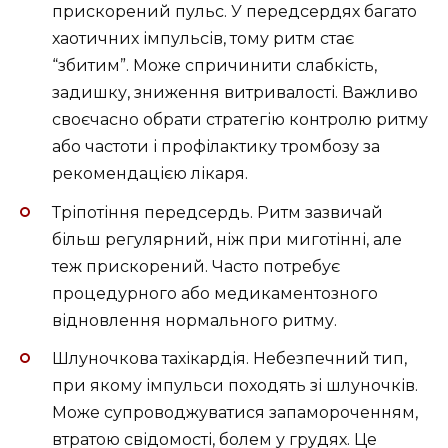
прискорений пульс. У передсердях багато
хаотичних імпульсів, тому ритм стає
“збитим”. Може спричинити слабкість,
задишку, зниження витривалості. Важливо
своєчасно обрати стратегію контролю ритму
або частоти і профілактику тромбозу за
рекомендацією лікаря.
Тріпотіння передсердь. Ритм зазвичай
більш регулярний, ніж при миготінні, але
теж прискорений. Часто потребує
процедурного або медикаментозного
відновлення нормального ритму.
Шлуночкова тахікардія. Небезпечний тип,
при якому імпульси походять зі шлуночків.
Може супроводжуватися запамороченням,
втратою свідомості, болем у грудях. Це