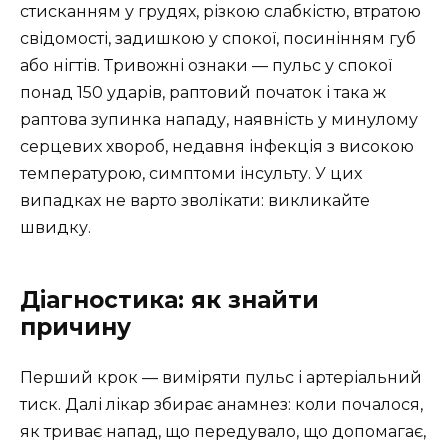
стисканням у грудях, різкою слабкістю, втратою
свідомості, задишкою у спокої, посинінням губ
або нігтів. Тривожні ознаки — пульс у спокої
понад 150 ударів, раптовий початок і така ж
раптова зупинка нападу, наявність у минулому
серцевих хвороб, недавня інфекція з високою
температурою, симптоми інсульту. У цих
випадках не варто зволікати: викликайте
швидку.
Діагностика: як знайти
причину
Перший крок — виміряти пульс і артеріальний
тиск. Далі лікар збирає анамнез: коли почалося,
як триває напад, що передувало, що допомагає,