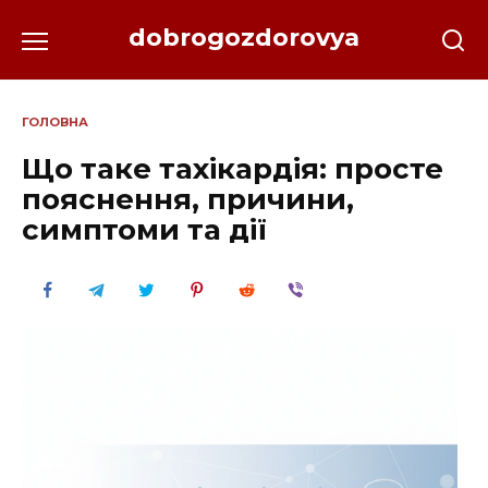
Перейти
dobrogozdorovya
до
вмісту
ГОЛОВНА
Що таке тахікардія: просте
пояснення, причини,
симптоми та дії