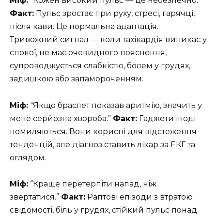
Міф:
“Кожен високий пульс — це небезпечно.”
Факт:
Пульс зростає при руху, стресі, гарячці,
після кави. Це нормальна адаптація.
Тривожний сигнал — коли тахікардія виникає у
спокої, не має очевидного пояснення,
супроводжується слабкістю, болем у грудях,
задишкою або запамороченням.
Міф:
“Якщо браслет показав аритмію, значить у
мене серйозна хвороба.”
Факт:
Гаджети іноді
помиляються. Вони корисні для відстеження
тенденцій, але діагноз ставить лікар за ЕКГ та
оглядом.
Міф:
“Краще перетерпіти напад, ніж
звертатися.”
Факт:
Раптові епізоди з втратою
свідомості, біль у грудях, стійкий пульс понад