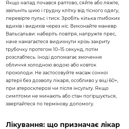
Якщо напад почався раптово, сяйте або ляжте,
звільніть шию і грудну клітку від тісного одягу,
перевірте пульс і тиск. Зробіть кілька глибоких
вдихів і видихів через ніс. Виконайте маневр
Вальсальви: наберіть повітря, напружте прес,
наче намагаєтеся видихнути крізь закриту
трубочку протягом 10–15 секунд, потім
розслабтесь. Іноді допомагає змочення
обличчя холодною водою або ковток
прохолоди. Не застосовуйте масаж сонної
артерії без дозволу лікаря, особливо у віці 60+,
при атеросклерозі чи після інсульту. Якщо
симптоми не минають або стан погіршується,
звертайтеся по термінову допомогу.
Лікування: що призначає лікар