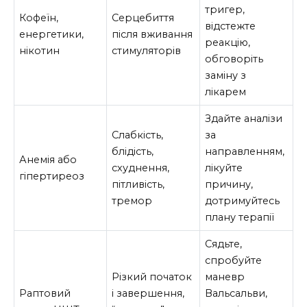
тригер,
Кофеїн,
Серцебиття
відстежте
енергетики,
після вживання
реакцію,
нікотин
стимуляторів
обговоріть
заміну з
лікарем
Здайте аналізи
Слабкість,
за
блідість,
направленням,
Анемія або
схуднення,
лікуйте
гіпертиреоз
пітливість,
причину,
тремор
дотримуйтесь
плану терапії
Сядьте,
спробуйте
Різкий початок
маневр
Раптовий
і завершення,
Вальсальви,