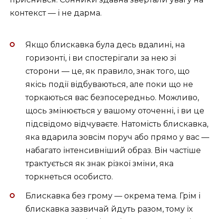
контекст — і не дарма.
Якщо блискавка була десь вдалині, на
горизонті, і ви спостерігали за нею зі
сторони — це, як правило, знак того, що
якісь події відбуваються, але поки що не
торкаються вас безпосередньо. Можливо,
щось змінюється у вашому оточенні, і ви це
підсвідомо відчуваєте. Натомість блискавка,
яка вдарила зовсім поруч або прямо у вас —
набагато інтенсивніший образ. Він частіше
трактується як знак різкої зміни, яка
торкнеться особисто.
Блискавка без грому — окрема тема. Грім і
блискавка зазвичай йдуть разом, тому їх