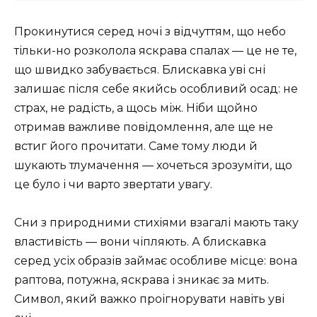
Прокинутися серед ночі з відчуттям, що небо
тільки-но розколола яскрава спалах — це не те,
що швидко забувається. Блискавка уві сні
залишає після себе якийсь особливий осад: не
страх, не радість, а щось між. Ніби щойно
отримав важливе повідомлення, але ще не
встиг його прочитати. Саме тому люди й
шукають тлумачення — хочеться зрозуміти, що
це було і чи варто звертати увагу.
Сни з природними стихіями взагалі мають таку
властивість — вони чіпляють. А блискавка
серед усіх образів займає особливе місце: вона
раптова, потужна, яскрава і зникає за мить.
Символ, який важко проігнорувати навіть уві