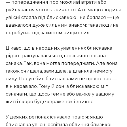
— попередження про можливі втрати або
руйнування чогось звичного. А от якщо людина
уві сні стояла під блискавкою і не боялася — це
вважалося дуже сильним знаком: така людина
перебуває під захистом вищих сил.
Цікаво, що в народних уявленнях блискавка
рідко трактувалася як однозначно погана
ознака. Так, вона могла попереджати. Але вона
також очищала, захищала, відганяла нечисту
силу. Перун бив блискавками не просто так —
він карав зло. Тому й сон із блискавкою міг
означати, що щось темне або важке у вашому
житті скоро буде «вражено» і зникне.
У деяких регіонах існувало повір’я: якщо
блискавка уві сні освітила обличчя близької