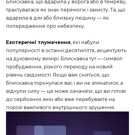
Блискавка, що вдарила у ворога або в темряву,
трактувалася як знак перемоги і захисту. Та, що
вдарила в дім або близьку людину — як
попередження про небезпеку.
Езотеричні тлумачення
, які набули
популярності в останні десятиліття, акцентують
на духовному вимірі. Блискавка тут — символ
пробудження, різкого переходу на новий
рівень свідомості. Якщо вам сниться, що
блискавка торкнулася вас і ви не злякалися, а
відчули силу — це може означати, що ви готові
до серйозних змін або вже перебуваєте на
порозі важливого внутрішнього зрушення.