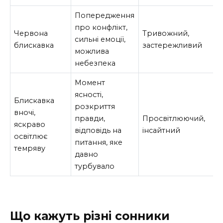
Попередження
про конфлікт,
Червона
Тривожний,
сильні емоції,
блискавка
застережливий
можлива
небезпека
Момент
ясності,
Блискавка
розкриття
вночі,
правди,
Просвітлюючий,
яскраво
відповідь на
інсайтний
освітлює
питання, яке
темряву
давно
турбувало
Що кажуть різні сонники