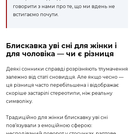
говорити з нами про те, що ми вдень не
встигаємо почути.
Блискавка уві сні для жінки і
для чоловіка — чи є різниця
Деякі сонники справді розрізняють тлумачення
залежно від статі сновидця. Але якщо чесно —
ця різниця часто перебільшена і відображає
скоріше застарілі стереотипи, ніж реальну
символіку.
Традиційно для жінки блискавку уві сні
пов’язували з емоційною сферою:
несподіваний поворот у стосунках, раптове