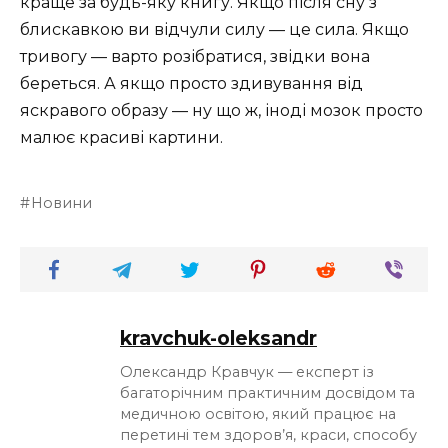
краще за будь-яку книгу. Якщо після сну з
блискавкою ви відчули силу — це сила. Якщо
тривогу — варто розібратися, звідки вона
береться. А якщо просто здивування від
яскравого образу — ну що ж, іноді мозок просто
малює красиві картини.
Новини
kravchuk-oleksandr
Олександр Кравчук — експерт із
багаторічним практичним досвідом та
медичною освітою, який працює на
перетині тем здоров’я, краси, способу