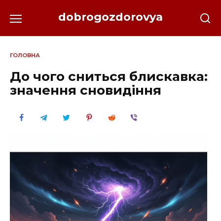
Перейти
dobrogozdorovya
до
вмісту
ГОЛОВНА
До чого сниться блискавка:
значення сновидіння