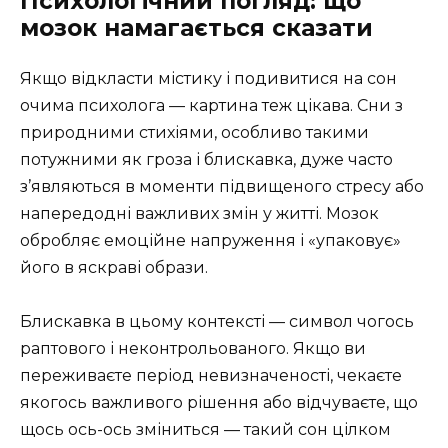
Психологічний погляд: що
мозок намагається сказати
Якщо відкласти містику і подивитися на сон
очима психолога — картина теж цікава. Сни з
природними стихіями, особливо такими
потужними як гроза і блискавка, дуже часто
з’являються в моменти підвищеного стресу або
напередодні важливих змін у житті. Мозок
обробляє емоційне напруження і «упаковує»
його в яскраві образи.
Блискавка в цьому контексті — символ чогось
раптового і неконтрольованого. Якщо ви
переживаєте період невизначеності, чекаєте
якогось важливого рішення або відчуваєте, що
щось ось-ось зміниться — такий сон цілком