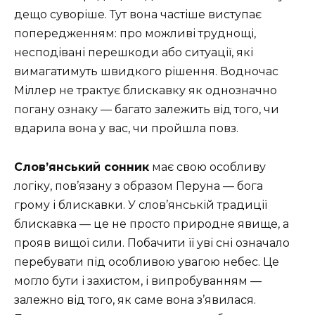
дещо суворіше. Тут вона частіше виступає
попередженням: про можливі труднощі,
несподівані перешкоди або ситуації, які
вимагатимуть швидкого рішення. Водночас
Міллер не трактує блискавку як однозначно
погану ознаку — багато залежить від того, чи
вдарила вона у вас, чи пройшла повз.
Слов’янський сонник
має свою особливу
логіку, пов’язану з образом Перуна — бога
грому і блискавки. У слов’янській традиції
блискавка — це не просто природне явище, а
прояв вищої сили. Побачити її уві сні означало
перебувати під особливою увагою небес. Це
могло бути і захистом, і випробуванням —
залежно від того, як саме вона з’явилася.