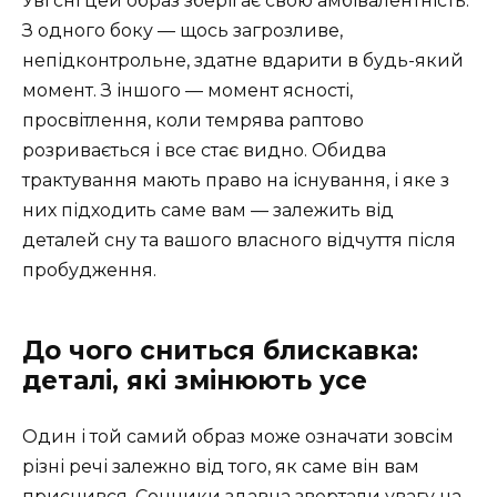
Уві сні цей образ зберігає свою амбівалентність.
З одного боку — щось загрозливе,
непідконтрольне, здатне вдарити в будь-який
момент. З іншого — момент ясності,
просвітлення, коли темрява раптово
розривається і все стає видно. Обидва
трактування мають право на існування, і яке з
них підходить саме вам — залежить від
деталей сну та вашого власного відчуття після
пробудження.
До чого сниться блискавка:
деталі, які змінюють усе
Один і той самий образ може означати зовсім
різні речі залежно від того, як саме він вам
приснився. Сонники здавна звертали увагу на