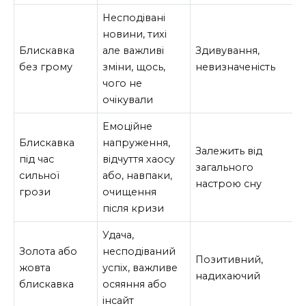
Несподівані
новини, тихі
Блискавка
але важливі
Здивування,
без грому
зміни, щось,
невизначеність
чого не
очікували
Емоційне
Блискавка
напруження,
Залежить від
під час
відчуття хаосу
загального
сильної
або, навпаки,
настрою сну
грози
очищення
після кризи
Удача,
Золота або
несподіваний
Позитивний,
жовта
успіх, важливе
надихаючий
блискавка
осяяння або
інсайт