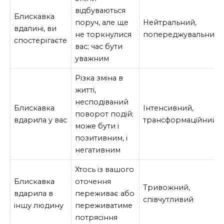
відбуваються
Блискавка
поруч, але ще
Нейтральний,
вдалині, ви
не торкнулися
попереджувальний
спостерігаєте
вас; час бути
уважним
Різка зміна в
житті,
несподіваний
Блискавка
Інтенсивний,
поворот подій;
вдарила у вас
трансформаційний
може бути і
позитивним, і
негативним
Хтось із вашого
Блискавка
оточення
Тривожний,
вдарила в
переживає або
співчутливий
іншу людину
переживатиме
потрясіння