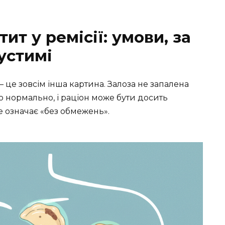
ит у ремісії: умови, за
устимі
— це зовсім інша картина. Залоза не запалена
 нормально, і раціон може бути досить
е означає «без обмежень».