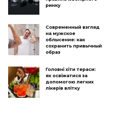
ринку
Современный взгляд
на мужское
облысение: как
сохранить привычный
образ
Головні хіти тераси:
як освіжатися за
допомогою легких
лікерів влітку