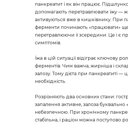
панкреатит і як він працює. Підшлунк
допомагають перетравлювати їжу — жи
активуються вже в кишківнику. При п
ферменти починають «працювати» ще 
перетравлюючи її зсередини. Це і є п
симптомів.
Їжа в цій ситуації відіграє ключову р
ферментів. Чим важча, жирніша і скл
залозу. Тому дієта при панкреатиті — 
необхідність.
Розрізняють два основних стани: гост
запалення активне, залоза буквально «г
небезпечною. При хронічному панкреат
стабільна, і раціон можна поступово 