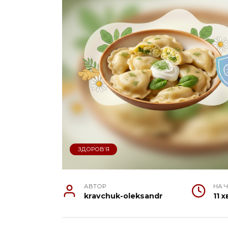
ЗДОРОВ’Я
АВТОР
НА 
kravchuk-oleksandr
11 х