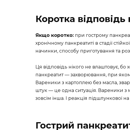
Коротка відповідь 
Якщо коротко:
при гострому панкреат
хронічному панкреатиті в стадії стійк
начинки, способу приготування та розм
Ця відповідь нікого не влаштовує, бо хо
панкреатит — захворювання, при якому
Вареники з картоплею без масла, зварен
штук — це одна ситуація. Вареники з 
зовсім інша. І реакція підшлункової н
Гострий панкреатит