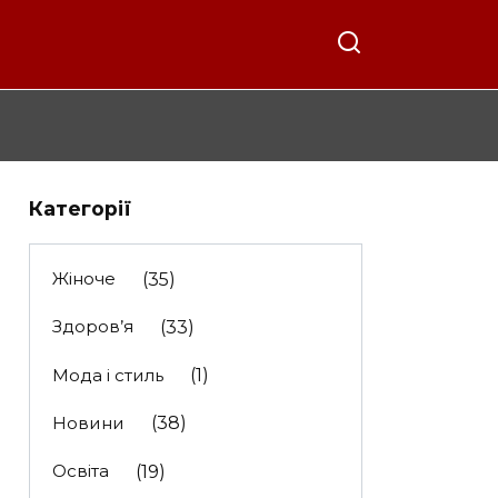
Категорії
Жіноче
(35)
Здоров’я
(33)
Мода і стиль
(1)
Новини
(38)
Освіта
(19)