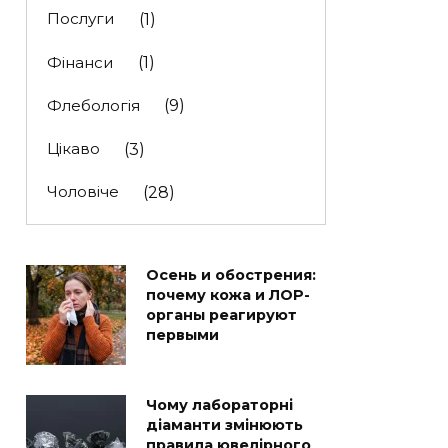
Послуги
(1)
Фінанси
(1)
Флебологія
(9)
Цікаво
(3)
Чоловіче
(28)
Осень и обострения:
почему кожа и ЛОР-
органы реагируют
первыми
Чому лабораторні
діаманти змінюють
правила ювелірного