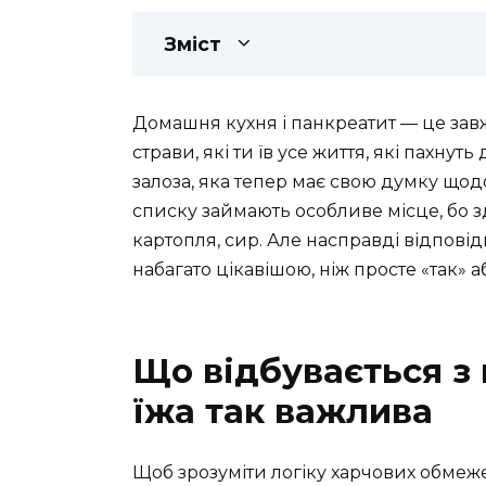
Зміст
Домашня кухня і панкреатит — це завж
страви, які ти їв усе життя, які пахну
залоза, яка тепер має свою думку щод
списку займають особливе місце, бо зд
картопля, сир. Але насправді відпові
набагато цікавішою, ніж просте «так» аб
Що відбувається з
їжа так важлива
Щоб зрозуміти логіку харчових обмежен