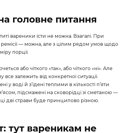
на головне питання
иті вареники їсти не можна. Взагалі. При
ої ремісії — можна, але з цілим рядом умов щодо
іру порції.
четься або чіткого «так», або чіткого «ні». Але
 все залежить від конкретної ситуації.
і у воді й з’їдені теплими в кількості п’яти
м’ясом, підсмажені на сковорідці зі сметаною —
а ці дві страви буде принципово різною.
: тут вареникам не