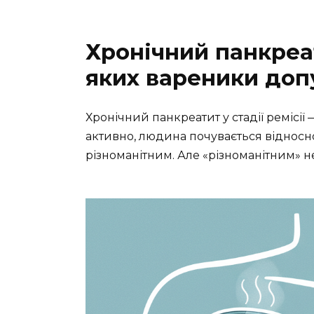
Хронічний панкреат
яких вареники доп
Хронічний панкреатит у стадії ремісії 
активно, людина почувається відносно
різноманітним. Але «різноманітним» н