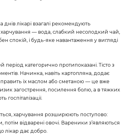
ка днів лікарі взагалі рекомендують
харчування — вода, слабкий несолодкий чай,
н спокій, і будь-яке навантаження у вигляді
й період категорично протипоказані. Тісто з
ентів. Начинка, навіть картопляна, додає
править їх маслом або сметаною — це вже
Ризик загострення, посилення болю, а в тяжких
ь госпіталізації.
зується, харчування розширюють поступово:
пи, потім відварені овочі. Вареники з’являються
що лікар дає добро.