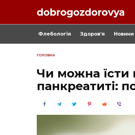
Перейти
dobrogozdorovya
до
вмісту
Флебологія
Здоров’я
Новини
ГОЛОВНА
Чи можна їсти
панкреатиті: п