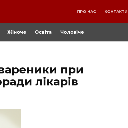
ПРО НАС
КОНТАКТИ
Жіноче
Освіта
Чоловіче
 вареники при
оради лікарів