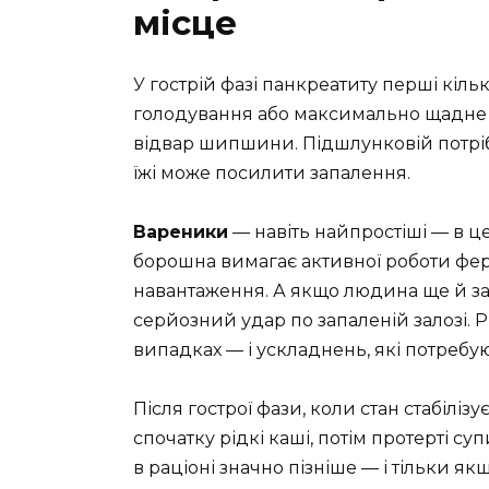
місце
У гострій фазі панкреатиту перші кіль
голодування або максимально щадне 
відвар шипшини. Підшлунковій потрібе
їжі може посилити запалення.
Вареники
— навіть найпростіші — в це
борошна вимагає активної роботи ферм
навантаження. А якщо людина ще й за
серйозний удар по запаленій залозі. 
випадках — і ускладнень, які потребуют
Після гострої фази, коли стан стабілі
спочатку рідкі каші, потім протерті су
в раціоні значно пізніше — і тільки як