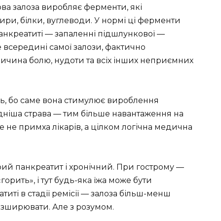
ова залоза виробляє ферменти, які
ри, білки, вуглеводи. У нормі ці ферменти
анкреатиті — запаленні підшлункової —
всередині самої залози, фактично
ричина болю, нудоти та всіх інших неприємних
оль, бо саме вона стимулює вироблення
адніша страва — тим більше навантаження на
це не примха лікарів, а цілком логічна медична
рий панкреатит і хронічний. При гострому —
орить», і тут будь-яка їжа може бути
иті в стадії ремісії — залоза більш-менш
розширювати. Але з розумом.