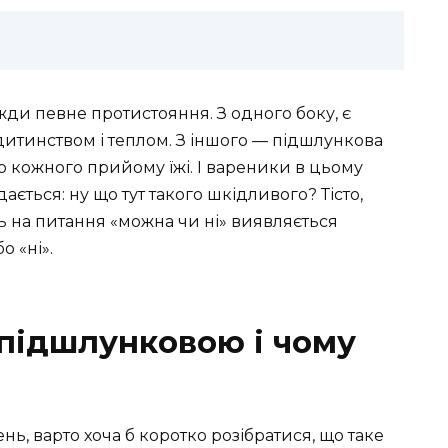
ди певне протистояння. З одного боку, є
ть дитинством і теплом. З іншого — підшлункова
о кожного прийому їжі. І вареники в цьому
ається: ну що тут такого шкідливого? Тісто,
дь на питання «можна чи ні» виявляється
о «ні».
 підшлунковою і чому
ь, варто хоча б коротко розібратися, що таке