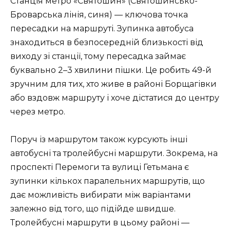
Станція метро «Святошин» (Святошинсько-
Броварська лінія, синя) — ключова точка
пересадки на маршруті. Зупинка автобуса
знаходиться в безпосередній близькості від
виходу зі станції, тому пересадка займає
буквально 2–3 хвилини пішки. Це робить 49-й
зручним для тих, хто живе в районі Борщагівки
або вздовж маршруту і хоче дістатися до центру
через метро.
Поруч із маршрутом також курсують інші
автобусні та тролейбусні маршрути. Зокрема, на
проспекті Перемоги та вулиці Гетьмана є
зупинки кількох паралельних маршрутів, що
дає можливість вибирати між варіантами
залежно від того, що підійде швидше.
Тролейбусні маршрути в цьому районі —