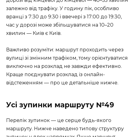
дорозі від кінцевої до кінцевої — 40–55 хвилин
залежно від трафіку. У годину пік, особливо
вранці з 7:30 до 9:30 і ввечері з 17:00 до 19:30,
час у дорозі може збільшуватися на 10–20
хвилин — Київ є Київ.
Важливо розуміти: маршрут проходить через
вулиці зі змінним трафіком, тому орієнтуватися
виключно на розклад не завжди ефективно.
Краще поєднувати розклад із онлайн-
відстеженням — про це детальніше нижче.
Усі зупинки маршруту №49
Перелік зупинок — це серце будь-якого
маршруту. Нижче наведено типову структуру
зупинок у двох напрямках. Якщо маршрут