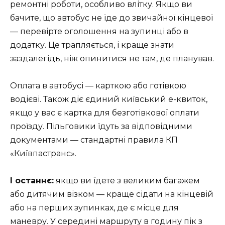
ремонтні роботи, особливо влітку. Якщо ви
бачите, що автобус не їде до звичайної кінцевої
— перевірте оголошення на зупинці або в
додатку. Це трапляється, і краще знати
заздалегідь, ніж опинитися не там, де планував.
Оплата в автобусі — карткою або готівкою
водієві. Також діє єдиний київський е-квиток,
якщо у вас є картка для безготівкової оплати
проїзду. Пільговики їдуть за відповідними
документами — стандартні правила КП
«Київпастранс».
І останнє:
якщо ви їдете з великим багажем
або дитячим візком — краще сідати на кінцевій
або на перших зупинках, де є місце для
маневру. У середині маршруту в годину пік з