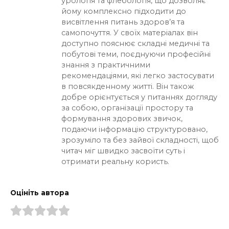
урологія та флебологія, що дозволяє
йому комплексно підходити до
висвітлення питань здоров’я та
самопочуття. У своїх матеріалах він
доступно пояснює складні медичні та
побутові теми, поєднуючи професійні
знання з практичними
рекомендаціями, які легко застосувати
в повсякденному житті. Він також
добре орієнтується у питаннях догляду
за собою, організації простору та
формування здорових звичок,
подаючи інформацію структуровано,
зрозуміло та без зайвої складності, щоб
читач міг швидко засвоїти суть і
отримати реальну користь.
Оцініть автора