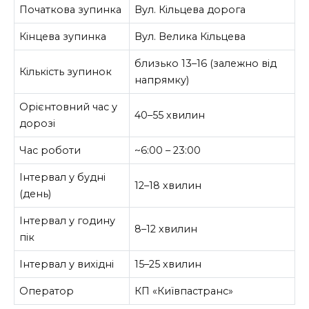
Початкова зупинка
Вул. Кільцева дорога
Кінцева зупинка
Вул. Велика Кільцева
близько 13–16 (залежно від
Кількість зупинок
напрямку)
Орієнтовний час у
40–55 хвилин
дорозі
Час роботи
~6:00 – 23:00
Інтервал у будні
12–18 хвилин
(день)
Інтервал у годину
8–12 хвилин
пік
Інтервал у вихідні
15–25 хвилин
Оператор
КП «Київпастранс»