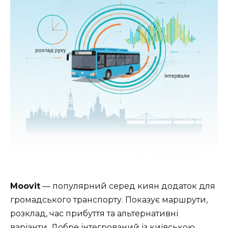
Moovit
— популярний серед киян додаток для
громадського транспорту. Показує маршрути,
розклад, час прибуття та альтернативні
варіанти. Добре інтегрований із київською