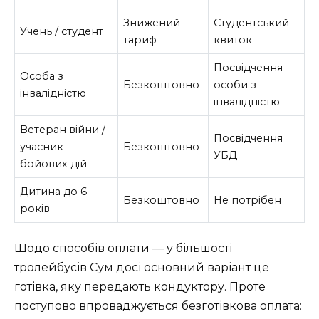
Знижений
Студентський
Учень / студент
тариф
квиток
Посвідчення
Особа з
Безкоштовно
особи з
інвалідністю
інвалідністю
Ветеран війни /
Посвідчення
учасник
Безкоштовно
УБД
бойових дій
Дитина до 6
Безкоштовно
Не потрібен
років
Щодо способів оплати — у більшості
тролейбусів Сум досі основний варіант це
готівка, яку передають кондуктору. Проте
поступово впроваджується безготівкова оплата: