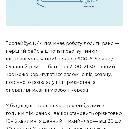
Тролейбус №14 починає роботу досить рано —
перший рейс від початкової зупинки
відправляється приблизно о 6:00–6:15 ранку.
Останній рейс — близько 21:00–21:30. Точний
час може коригуватися залежно від сезону,
поточного розкладу підприємства та
оперативних змін у роботі мережі.
У будні дні інтервал між тролейбусами в
години пік (ранок і вечір) становить орієнтовно
10–15 хвилин. У денний «тихий» час — від 20 до
30 хвилин. У вихідні та святкові дні рух, як