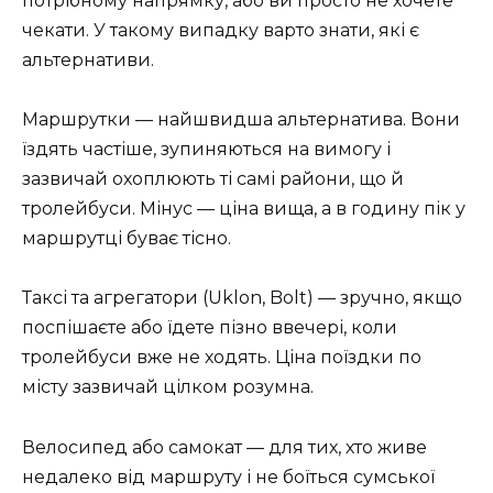
потрібному напрямку, або ви просто не хочете
чекати. У такому випадку варто знати, які є
альтернативи.
Маршрутки — найшвидша альтернатива. Вони
їздять частіше, зупиняються на вимогу і
зазвичай охоплюють ті самі райони, що й
тролейбуси. Мінус — ціна вища, а в годину пік у
маршрутці буває тісно.
Таксі та агрегатори (Uklon, Bolt) — зручно, якщо
поспішаєте або їдете пізно ввечері, коли
тролейбуси вже не ходять. Ціна поїздки по
місту зазвичай цілком розумна.
Велосипед або самокат — для тих, хто живе
недалеко від маршруту і не боїться сумської