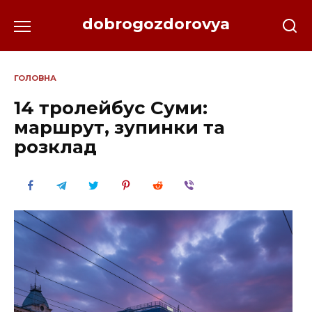
Перейти
dobrogozdorovya
до
вмісту
ГОЛОВНА
14 тролейбус Суми:
маршрут, зупинки та
розклад