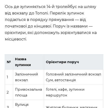
Ось де зупиняється 14-й тролейбус на шляху
від вокзалу до Тополі. Перелік зупинок
подається в порядку прямування — від
початкової до кінцевої. Поруч із назвами —
орієнтири, які допоможуть зорієнтуватися на
місцевості.
Назва
№
Орієнтири поруч
зупинки
Залізничний
Головний залізничний вокзал
1
вокзал
Сум, автостанція
Привокзальна
Готелі, кафе, зупинки
2
площа
маршруток
Вулиця
3
Житлові будинки, магазини