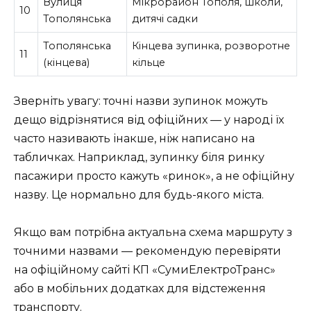
Вулиця
Мікрорайон Тополя, школи,
10
Тополянська
дитячі садки
Тополянська
Кінцева зупинка, розворотне
11
(кінцева)
кільце
Зверніть увагу: точні назви зупинок можуть
дещо відрізнятися від офіційних — у народі їх
часто називають інакше, ніж написано на
табличках. Наприклад, зупинку біля ринку
пасажири просто кажуть «ринок», а не офіційну
назву. Це нормально для будь-якого міста.
Якщо вам потрібна актуальна схема маршруту з
точними назвами — рекомендую перевіряти
на офіційному сайті КП «СумиЕлектроТранс»
або в мобільних додатках для відстеження
транспорту.