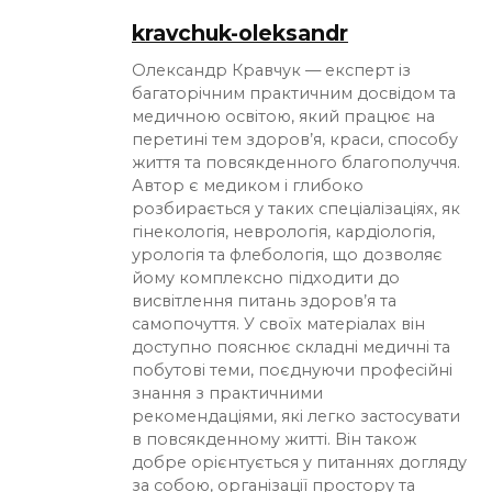
kravchuk-oleksandr
Олександр Кравчук — експерт із
багаторічним практичним досвідом та
медичною освітою, який працює на
перетині тем здоров’я, краси, способу
життя та повсякденного благополуччя.
Автор є медиком і глибоко
розбирається у таких спеціалізаціях, як
гінекологія, неврологія, кардіологія,
урологія та флебологія, що дозволяє
йому комплексно підходити до
висвітлення питань здоров’я та
самопочуття. У своїх матеріалах він
доступно пояснює складні медичні та
побутові теми, поєднуючи професійні
знання з практичними
рекомендаціями, які легко застосувати
в повсякденному житті. Він також
добре орієнтується у питаннях догляду
за собою, організації простору та