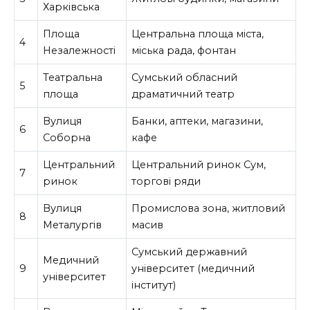
Харківська
Площа
Центральна площа міста,
4
Незалежності
міська рада, фонтан
Театральна
Сумський обласний
5
площа
драматичний театр
Вулиця
Банки, аптеки, магазини,
6
Соборна
кафе
Центральний
Центральний ринок Сум,
7
ринок
торгові ряди
Вулиця
Промислова зона, житловий
8
Металургів
масив
Сумський державний
Медичний
9
університет (медичний
університет
інститут)